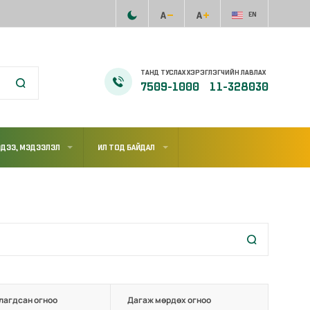
EN
ТАНД ТУСЛАХ ХЭРЭГЛЭГЧИЙН ЛАВЛАХ
7509-1000
11-328030
ДЭЭ, МЭДЭЭЛЭЛ
ИЛ ТОД БАЙДАЛ
лагдсан огноо
Дагаж мөрдөх огноо