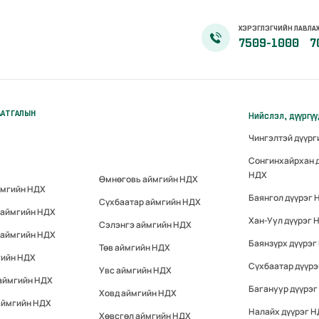
ХЭРЭГЛЭГЧИЙН ЛАВЛА
7509-1000
7
ААТГАЛЫН
Нийслэл, дүүргү
Чингэлтэй дүүр
Сонгинхайрхан 
НДХ
Өмнөговь аймгийн НДХ
ймгийн НДХ
Баянгол дүүрэг 
Сүхбаатар аймгийн НДХ
 аймгийн НДХ
Хан-Уул дүүрэг 
Сэлэнгэ аймгийн НДХ
 аймгийн НДХ
Баянзүрх дүүрэг
Төв аймгийн НДХ
гийн НДХ
Сүхбаатар дүүр
Увс аймгийн НДХ
 аймгийн НДХ
Багануур дүүрэг
Ховд аймгийн НДХ
аймгийн НДХ
Налайх дүүрэг 
Хөвсгөл аймгийн НДХ