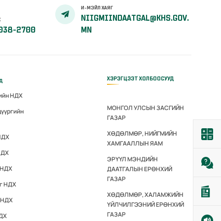
И-МЭЙЛ ХАЯГ
NIIGMIINDAATGAL@KHS.GOV.
Х
038-2700
MN
ХЭРЭГЦЭЭТ ХОЛБООСУУД
үд
гийн НДХ
МОНГОЛ УЛСЫН ЗАСГИЙН
дүүргийн
ГАЗАР
ХӨДӨЛМӨР, НИЙГМИЙН
НДХ
ХАМГААЛЛЫН ЯАМ
НДХ
ЭРҮҮЛ МЭНДИЙН
 НДХ
ДААТГАЛЫН ЕРӨНХИЙ
ГАЗАР
эг НДХ
ХӨДӨЛМӨР, ХАЛАМЖИЙН
 НДХ
ҮЙЛЧИЛГЭЭНИЙ ЕРӨНХИЙ
ГАЗАР
НДХ