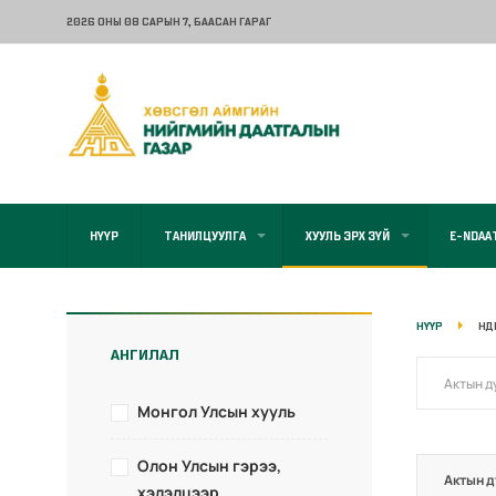
2026 ОНЫ 08 САРЫН 7
, БААСАН ГАРАГ
НҮҮР
ТАНИЛЦУУЛГА
ХУУЛЬ ЭРХ ЗҮЙ
E-NDAA
НҮҮР
НД
АНГИЛАЛ
Монгол Улсын хууль
Олон Улсын гэрээ,
Актын д
хэлэлцээр