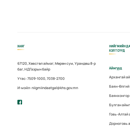
ХАЯГ
НИЙГМИЙН Д
ХЭЛТСҮҮД
67120, Хөвсгөл аймаг, Мөрөн сум, Урандөш 8-р
Аймгууд
баг, НДГазрын байр
Архангай а
Утас: 7509-1000, 7038-2700
Баян-Өлгий
И-мэйл: niigmiindaatgal@khs.gov.mn
Баянхонгор
Булган айм
Говь-Алтай
Дорноговь 