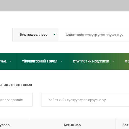
TGAL
ҮЙЛЧИЛГЭЭНИЙ ТӨРӨЛ
СТАТИСТИК МЭДЭЭЛЭЛ
МЭ
ЕГ-ЫН ДАРГЫН ТУШААЛ
угаар
Актын нэр
Бат