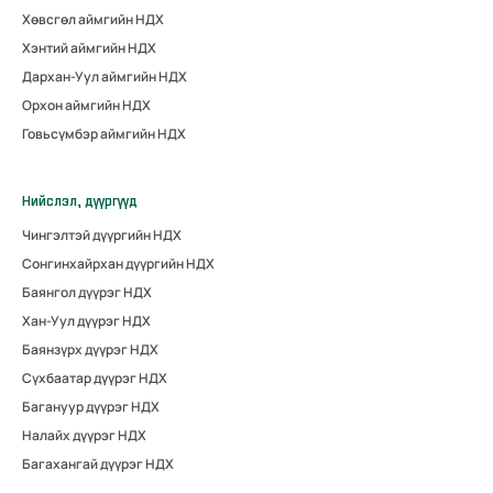
Хөвсгөл аймгийн НДХ
Хэнтий аймгийн НДХ
Дархан-Уул аймгийн НДХ
Орхон аймгийн НДХ
Говьсүмбэр аймгийн НДХ
Нийслэл, дүүргүүд
Чингэлтэй дүүргийн НДХ
Сонгинхайрхан дүүргийн НДХ
Баянгол дүүрэг НДХ
Хан-Уул дүүрэг НДХ
Баянзүрх дүүрэг НДХ
Сүхбаатар дүүрэг НДХ
Багануур дүүрэг НДХ
Налайх дүүрэг НДХ
Багахангай дүүрэг НДХ