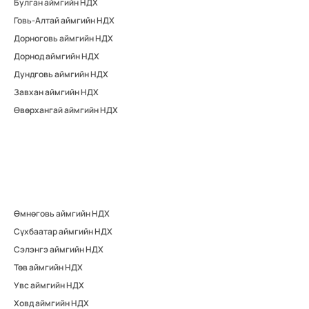
Булган аймгийн НДХ
Говь-Алтай аймгийн НДХ
Дорноговь аймгийн НДХ
Дорнод аймгийн НДХ
Дундговь аймгийн НДХ
Завхан аймгийн НДХ
Өвөрхангай аймгийн НДХ
Өмнөговь аймгийн НДХ
Сүхбаатар аймгийн НДХ
Сэлэнгэ аймгийн НДХ
Төв аймгийн НДХ
Увс аймгийн НДХ
Ховд аймгийн НДХ