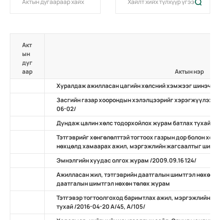
Акт
ын
дуг
аар
Актын нэр
Хуралдаж ажилласан цагийн хөлсний хэмжээг шинэчлэн 
Засгийн газар хоорондын хэлэлцээрийг хэрэгжүүлэх за
06-02/
Дундаж цалин хөлс тодорхойлох журам батлах тухай /2
Тэтгэврийг хөнгөлөлттэй тогтоох газрын дор болон хөд
нөхцөлд хамаарах ажил, мэргэжлийн жагсаалтыг шинэч
Эмнэлгийн хуудас олгох журам /2009.09.16 124/
Ажилласан жил, тэтгэврийн даатгалын шимтгэл нөхөн т
даатгалын шимтгэл нөхөн төлөх журам
Тэтгэвэр тогтоолгоход баримтлах ажил, мэргэжлийн жи
тухай /2016-04-20 А/45, А/105/