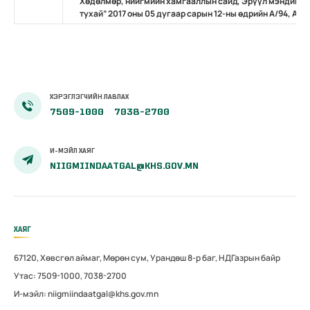
Хөдөлмөр, нийгмийн хамгааллын сайд, Эрүүл мэндийн 
тухай” 2017 оны 05 дугаар сарын 12-ны өдрийн А/94, А/1
ХЭРЭГЛЭГЧИЙН ЛАВЛАХ
7509-1000
7038-2700
И-МЭЙЛ ХАЯГ
NIIGMIINDAATGAL@KHS.GOV.MN
ХАЯГ
67120, Хөвсгөл аймаг, Мөрөн сум, Урандөш 8-р баг, НДГазрын байр
Утас: 7509-1000, 7038-2700
И-мэйл: niigmiindaatgal@khs.gov.mn