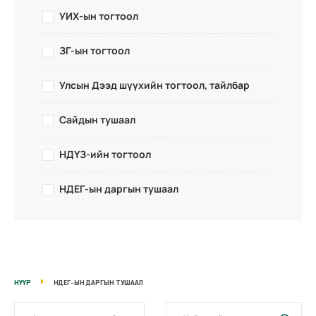
УИХ-ын тогтоол
ЗГ-ын тогтоол
Улсын Дээд шүүхийн тогтоол, тайлбар
Сайдын тушаал
НДҮЗ-ийн тогтоол
НДЕГ-ын даргын тушаал
НҮҮР
НДЕГ-ЫН ДАРГЫН ТУШААЛ