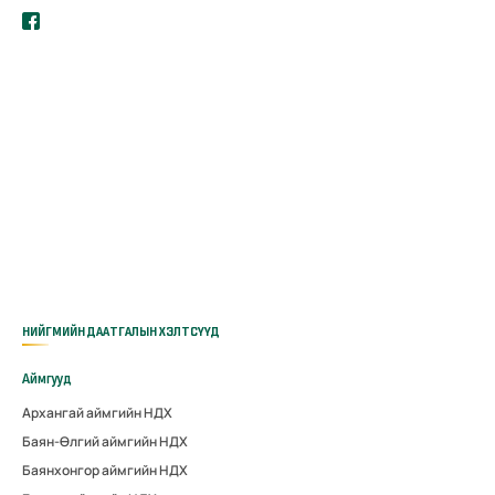
НИЙГМИЙН ДААТГАЛЫН ХЭЛТСҮҮД
Аймгууд
Архангай аймгийн НДХ
Баян-Өлгий аймгийн НДХ
Баянхонгор аймгийн НДХ