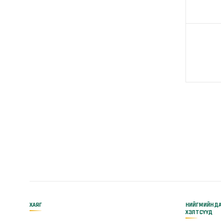
ХАЯГ
НИЙГМИЙН Д
ХЭЛТСҮҮД