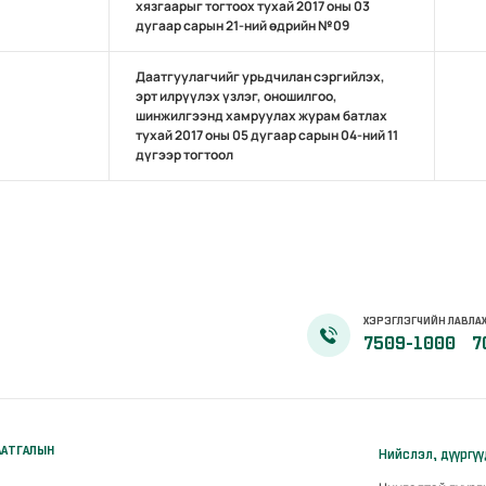
хязгаарыг тогтоох тухай 2017 оны 03
дугаар сарын 21-ний өдрийн №09
Даатгуулагчийг урьдчилан сэргийлэх,
эрт илрүүлэх үзлэг, оношилгоо,
шинжилгээнд хамруулах журам батлах
тухай 2017 оны 05 дугаар сарын 04-ний 11
дүгээр тогтоол
ХЭРЭГЛЭГЧИЙН ЛАВЛА
7509-1000
7
ААТГАЛЫН
Нийслэл, дүүргү