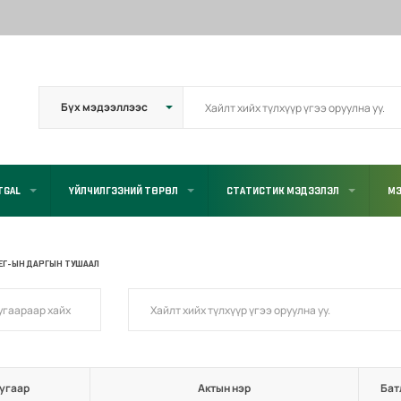
TGAL
ҮЙЛЧИЛГЭЭНИЙ ТӨРӨЛ
СТАТИСТИК МЭДЭЭЛЭЛ
МЭ
ЕГ-ЫН ДАРГЫН ТУШААЛ
угаар
Актын нэр
Бат