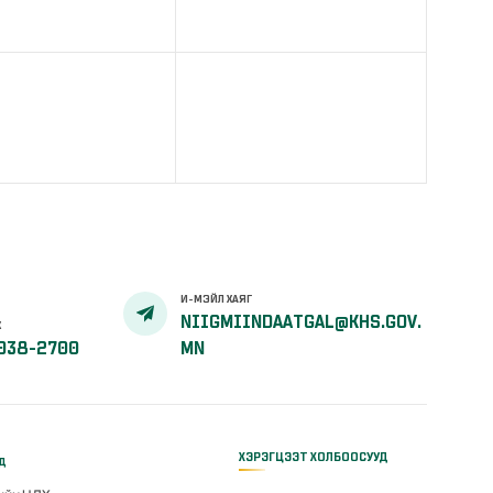
И-МЭЙЛ ХАЯГ
NIIGMIINDAATGAL@KHS.GOV.
Х
038-2700
MN
ХЭРЭГЦЭЭТ ХОЛБООСУУД
үд