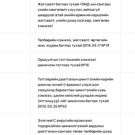
Жагсаалт батлах тухай /ЭМД-ын сангаас
үнийн хөнгөлөлт үзүүлэх зайлшгүй
шаардлагатай эмийн ерөнхий нэршлийн
жагсаалт, үнийн дээд хязгаар, хөнгөлөх
хэмжээ/
Төлбөрийн хэмжээ, жагсаалт, өртөгийн
жин, журам батлах тухай 2016.05.17 №19
Оршуулгын тэтгэмжийн хэмжээг
шинэчлэн тогтоох тухай №16
Тэтгэврийн даатгалын шимтгэлийн нэрийн
дансны эхний (гарааны) үлдэгдэл
тооцоход баримтлах шимтгэлийн хувь
хэмжээ, цалин хөлсний дундаж индекс
(итгэлцүүр)-ийг шинэчлэн батлах тухай
2010.02.25 №02
Элэгний С вирусийн идэвхжил
тодорхойлох шинжилгээний зардлын
даатгалын сангаас төлөх төлбөрийн дээд