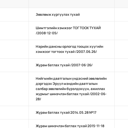
Зөвлөмж хүргүүлэх тухай
Шимтгэлийн хэмжээг ТОГТООХ ТУХАЙ
/2008-12-05/
Нэрийн дансны орлогод тооцох хүүгийн
хэмжээг тогтоох тухай /2007.06.26/
Журам батлах тухай /2007-06-26/
Нийгмийн даатгалын үндэсний зөвлөлийн
дэргэдэх Эрүүл мэндийн даатгалын
салбар зөвлөлийн бүрэлдэхүүн, ажиллах
журмыг шинэчлэн батлах тухай /2002-06-
28/
Журам батлах тухай 2014.05.28 №17
Журам шинэчлэн батлах тухай 2015-11-18