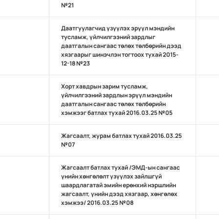
№21
Даатгуулагчид үзүүлэх эрүүл мэндийн
тусламж, үйлчилгээний зардлыг
даатгалын сангаас төлөх төлбөрийн дээд
хязгаарыг шинэчлэн тогтоох тухай 2015-
12-18 №23
Хорт хавдрын зарим тусламж,
үйлчилгээний зардлын эрүүл мэндийн
даатгалын сангаас төлөх төлбөрийн
хэмжээг батлах тухай 2016.03.25 №05
Жагсаалт, журам батлах тухай 2016.03.25
№07
Жагсаалт батлах тухай /ЭМД-ын сангаас
үнийн хөнгөлөлт үзүүлэх зайлшгүй
шаардлагатай эмийн ерөнхий нэршлийн
жагсаалт, үнийн дээд хязгаар, хөнгөлөх
хэмжээ/ 2016.03.25 №08