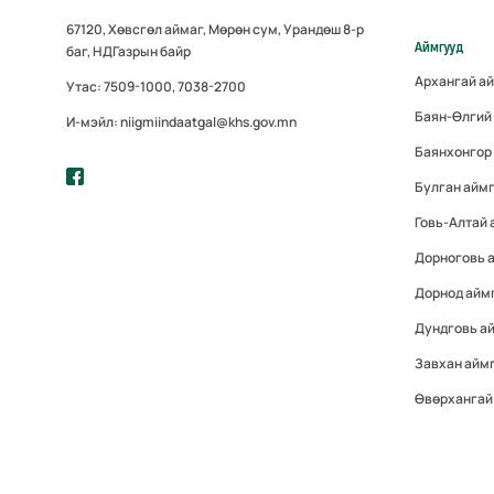
67120, Хөвсгөл аймаг, Мөрөн сум, Урандөш 8-р
Аймгууд
баг, НДГазрын байр
Архангай а
Утас: 7509-1000, 7038-2700
Баян-Өлгий
И-мэйл: niigmiindaatgal@khs.gov.mn
Баянхонгор
Булган айм
Говь-Алтай
Дорноговь 
Дорнод айм
Дундговь а
Завхан айм
Өвөрхангай