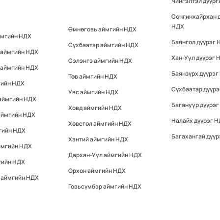
Чингэлтэй дүүр
Сонгинхайрхан 
НДХ
Өмнөговь аймгийн НДХ
ймгийн НДХ
Баянгол дүүрэг 
Сүхбаатар аймгийн НДХ
 аймгийн НДХ
Хан-Уул дүүрэг 
Сэлэнгэ аймгийн НДХ
 аймгийн НДХ
Баянзүрх дүүрэг
Төв аймгийн НДХ
гийн НДХ
Сүхбаатар дүүр
Увс аймгийн НДХ
 аймгийн НДХ
Багануур дүүрэг
Ховд аймгийн НДХ
аймгийн НДХ
Налайх дүүрэг 
Хөвсгөл аймгийн НДХ
гийн НДХ
Багахангай дүүр
Хэнтий аймгийн НДХ
ймгийн НДХ
Дархан-Уул аймгийн НДХ
гийн НДХ
Орхон аймгийн НДХ
 аймгийн НДХ
Говьсүмбэр аймгийн НДХ