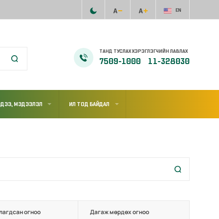
EN
ТАНД ТУСЛАХ ХЭРЭГЛЭГЧИЙН ЛАВЛАХ
7509-1000
11-328030
ДЭЭ, МЭДЭЭЛЭЛ
ИЛ ТОД БАЙДАЛ
лагдсан огноо
Дагаж мөрдөх огноо