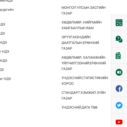
гийн НДХ
МОНГОЛ УЛСЫН ЗАСГИЙН
дүүргийн
ГАЗАР
ХӨДӨЛМӨР, НИЙГМИЙН
НДХ
ХАМГААЛЛЫН ЯАМ
НДХ
ЭРҮҮЛ МЭНДИЙН
 НДХ
ДААТГАЛЫН ЕРӨНХИЙ
ГАЗАР
эг НДХ
ХӨДӨЛМӨР, ХАЛАМЖИЙН
 НДХ
ҮЙЛЧИЛГЭЭНИЙ ЕРӨНХИЙ
ГАЗАР
НДХ
ҮНДЭСНИЙ СТАТИСТИКИЙН
эг НДХ
ХОРОО
СТАНДАРТ ХЭМЖИЛ ЗҮЙН
ГАЗАР
ҮНДЭСНИЙ ДАТА ТӨВ