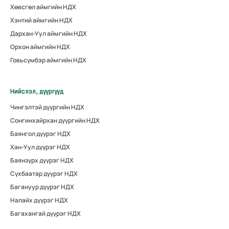
Хөвсгөл аймгийн НДХ
Хэнтий аймгийн НДХ
Дархан-Уул аймгийн НДХ
Орхон аймгийн НДХ
Говьсүмбэр аймгийн НДХ
Нийслэл, дүүргүүд
Чингэлтэй дүүргийн НДХ
Сонгинхайрхан дүүргийн НДХ
Баянгол дүүрэг НДХ
Хан-Уул дүүрэг НДХ
Баянзүрх дүүрэг НДХ
Сүхбаатар дүүрэг НДХ
Багануур дүүрэг НДХ
Налайх дүүрэг НДХ
Багахангай дүүрэг НДХ