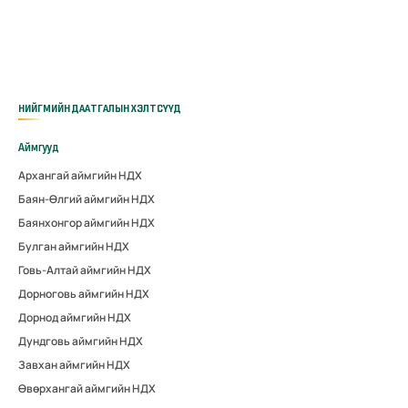
НИЙГМИЙН ДААТГАЛЫН ХЭЛТСҮҮД
Аймгууд
Архангай аймгийн НДХ
Баян-Өлгий аймгийн НДХ
Баянхонгор аймгийн НДХ
Булган аймгийн НДХ
Говь-Алтай аймгийн НДХ
Дорноговь аймгийн НДХ
Дорнод аймгийн НДХ
Дундговь аймгийн НДХ
Завхан аймгийн НДХ
Өвөрхангай аймгийн НДХ