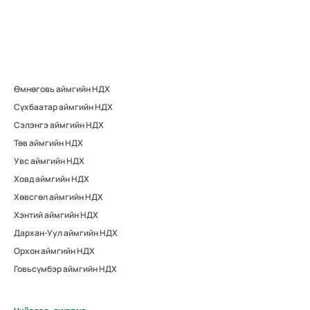
Өмнөговь аймгийн НДХ
Сүхбаатар аймгийн НДХ
Сэлэнгэ аймгийн НДХ
Төв аймгийн НДХ
Увс аймгийн НДХ
Ховд аймгийн НДХ
Хөвсгөл аймгийн НДХ
Хэнтий аймгийн НДХ
Дархан-Уул аймгийн НДХ
Орхон аймгийн НДХ
Говьсүмбэр аймгийн НДХ