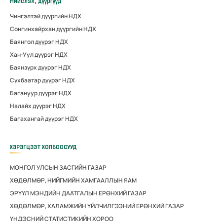
Нийслэл, дүүргүүд
Чингэлтэй дүүргийн НДХ
Сонгинхайрхан дүүргийн НДХ
Баянгол дүүрэг НДХ
Хан-Уул дүүрэг НДХ
Баянзүрх дүүрэг НДХ
Сүхбаатар дүүрэг НДХ
Багануур дүүрэг НДХ
Налайх дүүрэг НДХ
Багахангай дүүрэг НДХ
ХЭРЭГЦЭЭТ ХОЛБООСУУД
МОНГОЛ УЛСЫН ЗАСГИЙН ГАЗАР
ХӨДӨЛМӨР, НИЙГМИЙН ХАМГААЛЛЫН ЯАМ
ЭРҮҮЛ МЭНДИЙН ДААТГАЛЫН ЕРӨНХИЙ ГАЗАР
ХӨДӨЛМӨР, ХАЛАМЖИЙН ҮЙЛЧИЛГЭЭНИЙ ЕРӨНХИЙ ГАЗАР
ҮНДЭСНИЙ СТАТИСТИКИЙН ХОРОО