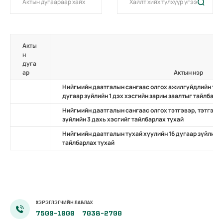
Акты
н
дуга
ар
Актын нэр
Нийгмийн даатгалын сангаас олгох ажилгүйдлийн тэт
дугаар зүйлийн 1 дэх хэсгийн зарим заалтыг тайлбарл
Нийгмийн даатгалын сангаас олгох тэтгэвэр, тэтгэмж
зүйлийн 3 дахь хэсгийг тайлбарлах тухай
Нийгмийн даатгалын тухай хуулийн 16 дугаар зүйлийн 
тайлбарлах тухай
ХЭРЭГЛЭГЧИЙН ЛАВЛАХ
7509-1000
7038-2700