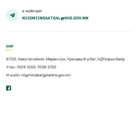
И-МЭЙЛ ХАЯГ
NIIGMIINDAATGAL@KHS.GOV.MN
ХАЯГ
67120, Хөвсгөл аймаг, Мөрөн сум, Урандөш 8-р баг, НДГазрын байр
Утас: 7509-1000, 7038-2700
И-мэйл: niigmiindaatgal@khs.gov.mn