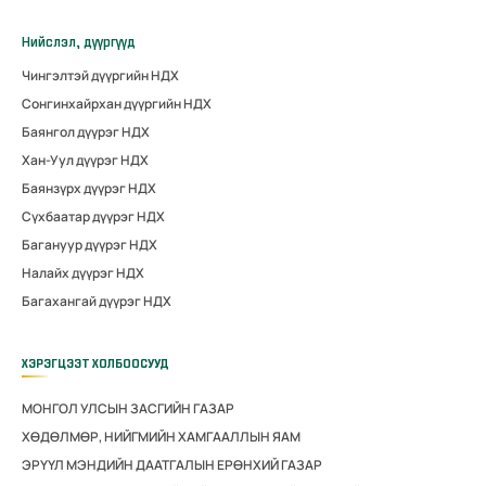
Нийслэл, дүүргүүд
Чингэлтэй дүүргийн НДХ
Сонгинхайрхан дүүргийн НДХ
Баянгол дүүрэг НДХ
Хан-Уул дүүрэг НДХ
Баянзүрх дүүрэг НДХ
Сүхбаатар дүүрэг НДХ
Багануур дүүрэг НДХ
Налайх дүүрэг НДХ
Багахангай дүүрэг НДХ
ХЭРЭГЦЭЭТ ХОЛБООСУУД
МОНГОЛ УЛСЫН ЗАСГИЙН ГАЗАР
ХӨДӨЛМӨР, НИЙГМИЙН ХАМГААЛЛЫН ЯАМ
ЭРҮҮЛ МЭНДИЙН ДААТГАЛЫН ЕРӨНХИЙ ГАЗАР