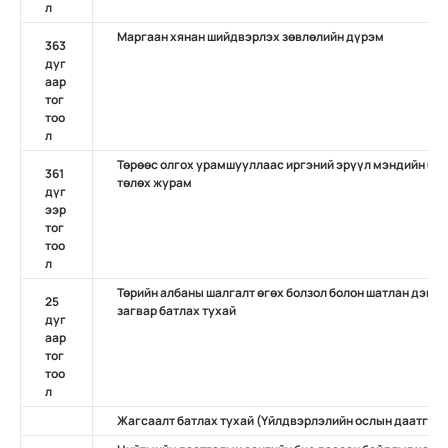
л
Маргаан хянан шийдвэрлэх зөвлөлийн дүрэм
363
дуг
аар
тог
тоо
л
Төрөөс олгох урамшууллаас иргэний эрүүл мэндийн бо
361
төлөх журам
дүг
ээр
тог
тоо
л
Төрийн албаны шалгалт өгөх болзол болон шатлан дэвш
25
загвар батлах тухай
дуг
аар
тог
тоо
л
Жагсаалт батлах тухай (Үйлдвэрлэлийн ослын даатгалы