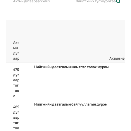
Акт
ын
дуг
аар
Актын нэр
Нийгмийн даатгалын шимтгэл төлөх журам
470
дуг
аар
тог
тоо
л
Нийгмийн даатгалын байгууллагын дүрэм
469
дүг
ээр
тог
тоо