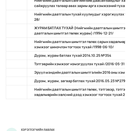
Нийгмийн даатгалын сангийн бие даасан байдлыг ханг
сайжруулах талаар авах зарим арга хэмжээний тухай /2
Нийгмийн даатгалын тухай хуулиудыг хэрэгжүүлэх тала
28/
ЖУРАМ БАТЛАХ ТУХАЙ (Нийгмийн даатгалын шимтгэл тө
даатгалын шимтгэл төлөх журам) /1994-12-21/
Нийгмийн даатгалын шимтгэл төлөх сарын хөдөлмөрийн
хэмжээг шинэчлэн тогтоох тухай /1998-06-10/
Дүрэм, журам батлах тухай 2014.10.25 №354
Тэтгэврийн хэмжээг нэмэгдүүлэх тухай /2016-05-31 №
Эрүүл мэндийн даатгалын шимтгэлийн 2016 оны хэмжээ
Дүрэм, журам, загвар батлах тухай 2016.05.23 №279
Нийгмийн даатгалын шимтгэл төлөх, тэтгэвэр, тэтгэмж
хөдөлмөрийн хөлсний дээд хэмжээг тогтоох тухай 2017
ХЭРЭГЛЭГЧИЙН ЛАВЛАХ