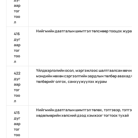
аар
тог
тоо
л
Нийгмийн даатгалын шимтгэл төлснөөр тооцох журам
416
дуг
аар
тог
тоо
л
Үйлдвэрлэлийн осол, мэргэжлээс шалтгаалсан өвчний 
422
мэндийн нөхөн сэргээлтийн зардлын төлбөр авахад бүр
дуг
төлбөрийг олгох, санхүүжүүлэх журам
аар
тог
тоо
л
Нийгмийн даатгалын шимтгэл төлөх, тэтгэвэр, тэтгэмж
415
хөдөлмөрийн хөлсний дээд хэмжээг тогтоох тухай
дуг
аар
тог
тоо