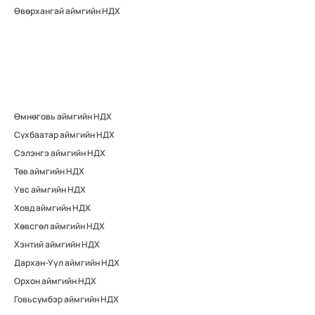
Өвөрхангай аймгийн НДХ
Өмнөговь аймгийн НДХ
Сүхбаатар аймгийн НДХ
Сэлэнгэ аймгийн НДХ
Төв аймгийн НДХ
Увс аймгийн НДХ
Ховд аймгийн НДХ
Хөвсгөл аймгийн НДХ
Хэнтий аймгийн НДХ
Дархан-Уул аймгийн НДХ
Орхон аймгийн НДХ
Говьсүмбэр аймгийн НДХ