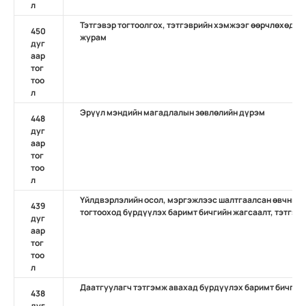
л
Тэтгэвэр тогтоолгох, тэтгэврийн хэмжээг өөрчлөхөд бү
450
журам
дуг
аар
тог
тоо
л
Эрүүл мэндийн магадлалын зөвлөлийн дүрэм
448
дуг
аар
тог
тоо
л
Үйлдвэрлэлийн осол, мэргэжлээс шалтгаалсан өвчний д
439
тогтооход бүрдүүлэх баримт бичгийн жагсаалт, тэтгэвэ
дуг
аар
тог
тоо
л
Даатгуулагч тэтгэмж авахад бүрдүүлэх баримт бичгийн
438
дуг