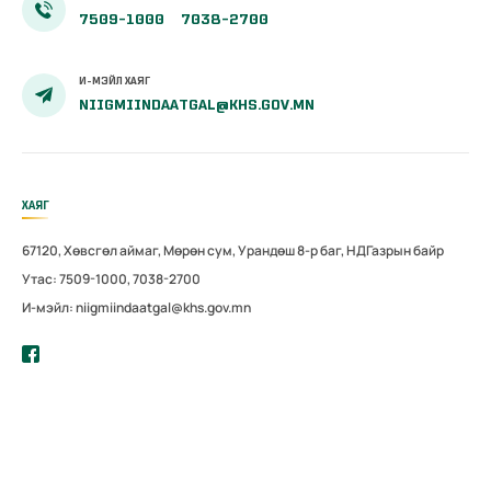
7509-1000
7038-2700
И-МЭЙЛ ХАЯГ
NIIGMIINDAATGAL@KHS.GOV.MN
ХАЯГ
67120, Хөвсгөл аймаг, Мөрөн сум, Урандөш 8-р баг, НДГазрын байр
Утас: 7509-1000, 7038-2700
И-мэйл: niigmiindaatgal@khs.gov.mn