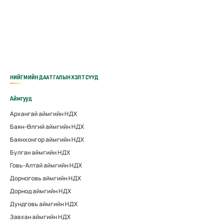
НИЙГМИЙН ДААТГАЛЫН ХЭЛТСҮҮД
Аймгууд
Архангай аймгийн НДХ
Баян-Өлгий аймгийн НДХ
Баянхонгор аймгийн НДХ
Булган аймгийн НДХ
Говь-Алтай аймгийн НДХ
Дорноговь аймгийн НДХ
Дорнод аймгийн НДХ
Дундговь аймгийн НДХ
Завхан аймгийн НДХ