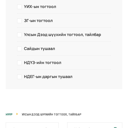
УИХ-ын тогтоол
ЗГ-ын тогтоол
Улсын Дээд шүүхийн тогтоол, тайлбар
Сайдын тушаал
НДҮЗ-ийн тогтоол
НДЕГ-ын даргын тушаал
НҮҮР
УЛСЫН ДЭЭД ШҮҮХИЙН ТОГТООЛ, ТАЙЛБАР