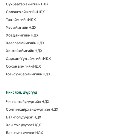
Сүхбаатар аймгийн НДХ
Сэлэнгэ аймгийн НДХ
Төв аймгийн НДХ
Увс аймгийн НДХ
Ховд аймгийн НДХ
Хөвсгөл аймгийн НДХ
Хэнтий аймгийн НДХ
Дархан-Уул аймгийн НДХ
Орхон аймгийн НДХ
Говьсүмбэр аймгийн НДХ
Нийслэл, дүүргүүд
Чингэлтэй дүүргийн НДХ
Сонгинхайрхан дүүргийн НДХ
Баянгол дүүрэг НДХ
Хан-Уул дүүрэг НДХ
Баянзүрх дүүрэг НДХ