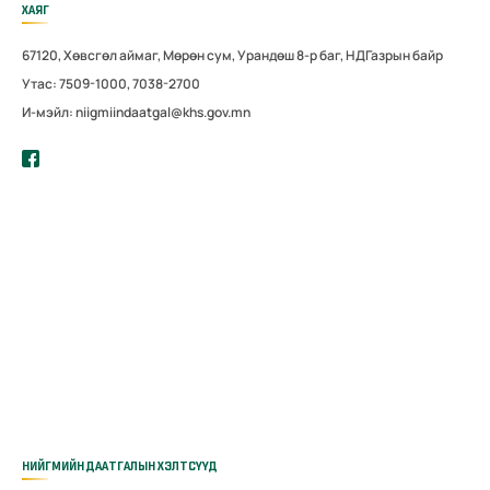
ХАЯГ
67120, Хөвсгөл аймаг, Мөрөн сум, Урандөш 8-р баг, НДГазрын байр
Утас: 7509-1000, 7038-2700
И-мэйл: niigmiindaatgal@khs.gov.mn
НИЙГМИЙН ДААТГАЛЫН ХЭЛТСҮҮД