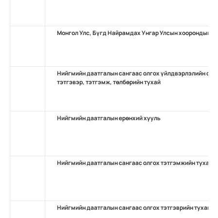
Монгол Улс, Бүгд Найрамдах Унгар Улсын хоорондын н
Нийгмийн даатгалын сангаас олгох үйлдвэрлэлийн осо
тэтгэвэр, тэтгэмж, төлбөрийн тухай
Нийгмийн даатгалын ерөнхий хууль
Нийгмийн даатгалын сангаас олгох тэтгэмжийн тухай
Нийгмийн даатгалын сангаас олгох тэтгэврийн тухай