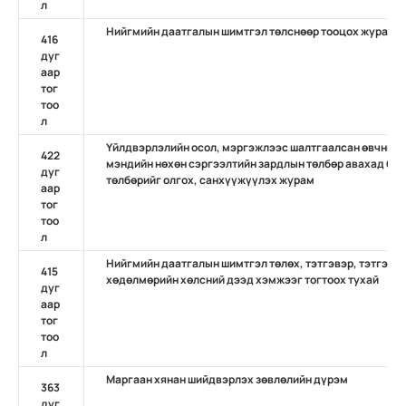
л
Нийгмийн даатгалын шимтгэл төлснөөр тооцох журам
416
дуг
аар
тог
тоо
л
Үйлдвэрлэлийн осол, мэргэжлээс шалтгаалсан өвчний 
422
мэндийн нөхөн сэргээлтийн зардлын төлбөр авахад бүр
дуг
төлбөрийг олгох, санхүүжүүлэх журам
аар
тог
тоо
л
Нийгмийн даатгалын шимтгэл төлөх, тэтгэвэр, тэтгэмж
415
хөдөлмөрийн хөлсний дээд хэмжээг тогтоох тухай
дуг
аар
тог
тоо
л
Маргаан хянан шийдвэрлэх зөвлөлийн дүрэм
363
дуг