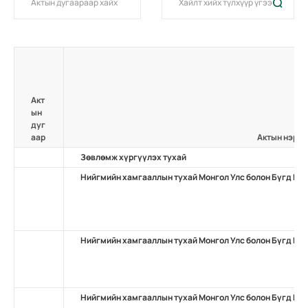
Акт
ын
дуг
аар
Актын нэр
Зөвлөмж хүргүүлэх тухай
Нийгмийн хамгааллын тухай Монгол Улс болон Бүгд На
Нийгмийн хамгааллын тухай Монгол Улс болон Бүгд На
Нийгмийн хамгааллын тухай Монгол Улс болон Бүгд На