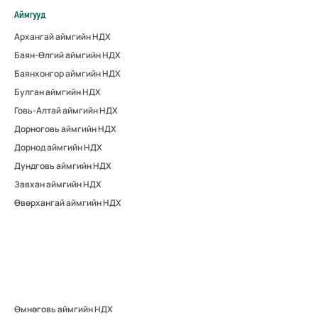
Аймгууд
Архангай аймгийн НДХ
Баян-Өлгий аймгийн НДХ
Баянхонгор аймгийн НДХ
Булган аймгийн НДХ
Говь-Алтай аймгийн НДХ
Дорноговь аймгийн НДХ
Дорнод аймгийн НДХ
Дундговь аймгийн НДХ
Завхан аймгийн НДХ
Өвөрхангай аймгийн НДХ
Өмнөговь аймгийн НДХ