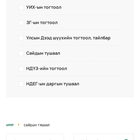
УИХ-ын тогтоол
ЗГ-ын тогтоол
Улсын Дээд шүүхийн тогтоол, тайлбар
Сайдын тушаал
НДҮЗ-ийн тогтоол
НДЕГ-ын даргын тушаал
НҮҮР
САЙДЫН ТУШААЛ