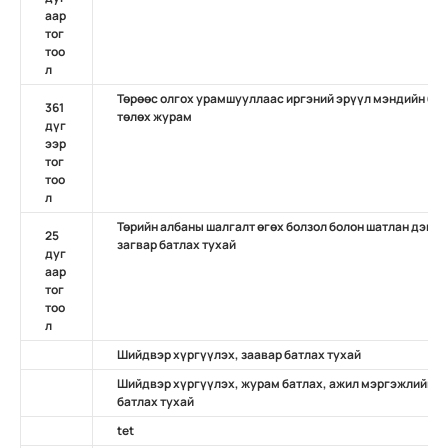
аар
тог
тоо
л
Төрөөс олгох урамшууллаас иргэний эрүүл мэндийн бо
361
төлөх журам
дүг
ээр
тог
тоо
л
Төрийн албаны шалгалт өгөх болзол болон шатлан дэвш
25
загвар батлах тухай
дуг
аар
тог
тоо
л
Шийдвэр хүргүүлэх, заавар батлах тухай
Шийдвэр хүргүүлэх, журам батлах, ажил мэргэжлийн ж
батлах тухай
tet