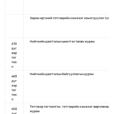
Зарим иргэний тэтгэврийн хэмжээг нэмэгдүүлэх тухай
Нийгмийн даатгалын шимтгэл төлөх журам
470
дуг
аар
тог
тоо
л
Нийгмийн даатгалын байгууллагын дүрэм
469
дүг
ээр
тог
тоо
л
Тэтгэвэр тогтоолгох, тэтгэврийн хэмжээг өөрчлөхөд бү
450
журам
дуг