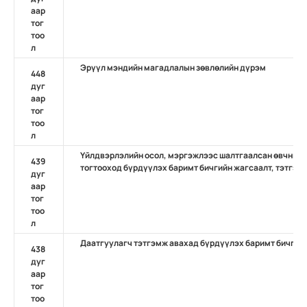
аар
тог
тоо
л
Эрүүл мэндийн магадлалын зөвлөлийн дүрэм
448
дуг
аар
тог
тоо
л
Үйлдвэрлэлийн осол, мэргэжлээс шалтгаалсан өвчний д
439
тогтооход бүрдүүлэх баримт бичгийн жагсаалт, тэтгэвэ
дуг
аар
тог
тоо
л
Даатгуулагч тэтгэмж авахад бүрдүүлэх баримт бичгийн
438
дуг
аар
тог
тоо