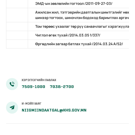
ЭМД-ын зөвлөлийн тогтоол /2011-09-27-03/
Ажилсан жил, тэтгэврийн даатгалын шимтгэлийг нөхөн 
шинээр тогтоох, шинэчлэн бодоход баримтлах аргачлал /
Том төрөөс ухаалаг төр рүү санаачлагыг хэрэгжүүлэх ту
Чиглэл өгөх тухай /2014.03.05 1/337/
Өргөдлийн загвар батлах тухай /2014.03.24 А/52/
ХЭРЭГЛЭГЧИЙН ЛАВЛАХ
7509-1000
7038-2700
И-МЭЙЛ ХАЯГ
NIIGMIINDAATGAL@KHS.GOV.MN