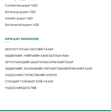
Сүхбаатар дүүрэг НДХ
Багануур дүүрэг НДХ
Налайх дүүрэг НДХ
Багахангай дүүрэг НДХ
ХЭРЭГЦЭЭТ ХОЛБООСУУД
МОНГОЛ УЛСЫН ЗАСГИЙН ГАЗАР
ХӨДӨЛМӨР, НИЙГМИЙН ХАМГААЛЛЫН ЯАМ
ЭРҮҮЛ МЭНДИЙН ДААТГАЛЫН ЕРӨНХИЙ ГАЗАР
ХӨДӨЛМӨР, ХАЛАМЖИЙН ҮЙЛЧИЛГЭЭНИЙ ЕРӨНХИЙ ГАЗАР
ҮНДЭСНИЙ СТАТИСТИКИЙН ХОРОО
СТАНДАРТ ХЭМЖИЛ ЗҮЙН ГАЗАР
ҮНДЭСНИЙ ДАТА ТӨВ