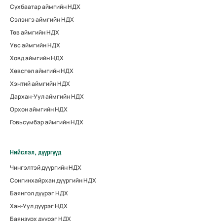
Сүхбаатар аймгийн НДХ
Сэлэнгэ аймгийн НДХ
Төв аймгийн НДХ
Увс аймгийн НДХ
Ховд аймгийн НДХ
Хөвсгөл аймгийн НДХ
Хэнтий аймгийн НДХ
Дархан-Уул аймгийн НДХ
Орхон аймгийн НДХ
Говьсүмбэр аймгийн НДХ
Нийслэл, дүүргүүд
Чингэлтэй дүүргийн НДХ
Сонгинхайрхан дүүргийн НДХ
Баянгол дүүрэг НДХ
Хан-Уул дүүрэг НДХ
Баянзүрх дүүрэг НДХ