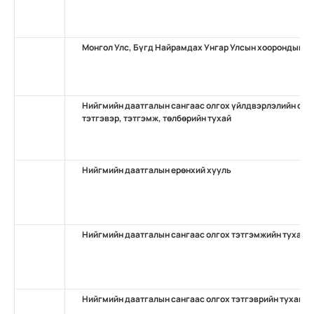
Монгол Улс, Бүгд Найрамдах Унгар Улсын хоорондын н
Нийгмийн даатгалын сангаас олгох үйлдвэрлэлийн осо
тэтгэвэр, тэтгэмж, төлбөрийн тухай
Нийгмийн даатгалын ерөнхий хууль
Нийгмийн даатгалын сангаас олгох тэтгэмжийн тухай
Нийгмийн даатгалын сангаас олгох тэтгэврийн тухай