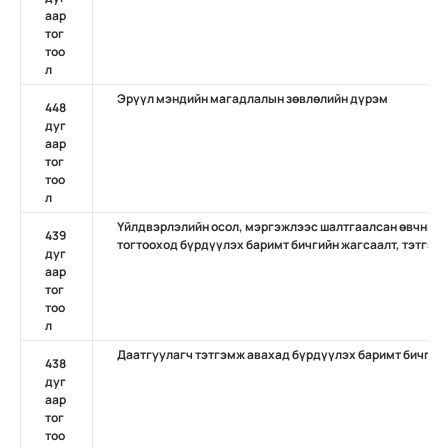
аар
тог
тоо
л
Эрүүл мэндийн магадлалын зөвлөлийн дүрэм
448
дуг
аар
тог
тоо
л
Үйлдвэрлэлийн осол, мэргэжлээс шалтгаалсан өвчний д
439
тогтооход бүрдүүлэх баримт бичгийн жагсаалт, тэтгэвэ
дуг
аар
тог
тоо
л
Даатгуулагч тэтгэмж авахад бүрдүүлэх баримт бичгийн
438
дуг
аар
тог
тоо