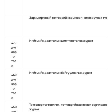
Зарим иргэний тэтгэврийн хэмжээг нэмэгдүүлэх тухай
Нийгмийн даатгалын шимтгэл төлөх журам
470
дуг
аар
тог
тоо
л
Нийгмийн даатгалын байгууллагын дүрэм
469
дүг
ээр
тог
тоо
л
Тэтгэвэр тогтоолгох, тэтгэврийн хэмжээг өөрчлөхөд бү
450
журам
дуг