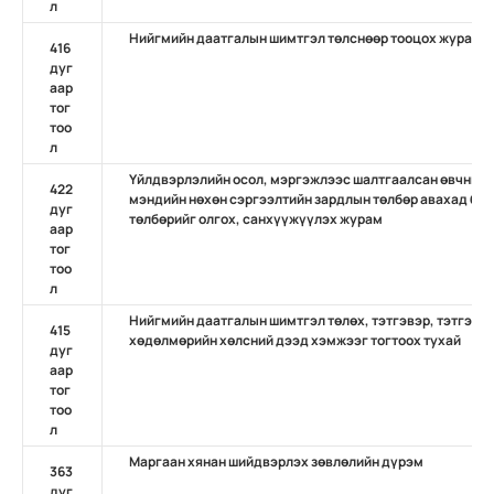
л
Нийгмийн даатгалын шимтгэл төлснөөр тооцох журам
416
дуг
аар
тог
тоо
л
Үйлдвэрлэлийн осол, мэргэжлээс шалтгаалсан өвчний 
422
мэндийн нөхөн сэргээлтийн зардлын төлбөр авахад бүр
дуг
төлбөрийг олгох, санхүүжүүлэх журам
аар
тог
тоо
л
Нийгмийн даатгалын шимтгэл төлөх, тэтгэвэр, тэтгэмж
415
хөдөлмөрийн хөлсний дээд хэмжээг тогтоох тухай
дуг
аар
тог
тоо
л
Маргаан хянан шийдвэрлэх зөвлөлийн дүрэм
363
дуг