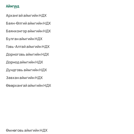
Аймгууд
Архангай аймгийн НДХ
Баян-Өлгий аймгийн НДХ
Баянхонгор аймгийн НДХ
Булган аймгийн НДХ
Говь-Алтай аймгийн НДХ
Дорноговь аймгийн НДХ
Дорнод аймгийн НДХ
Дундговь аймгийн НДХ
Завхан аймгийн НДХ
Өвөрхангай аймгийн НДХ
Өмнөговь аймгийн НДХ