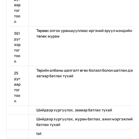
аар
тог
тоо
л
Төрөөс олгох урамшууллаас иргэний эрүүл мэндийн бо
361
төлөх журам
дүг
ээр
тог
тоо
л
Төрийн албаны шалгалт өгөх болзол болон шатлан дэвш
25
загвар батлах тухай
дуг
аар
тог
тоо
л
Шийдвэр хүргүүлэх, заавар батлах тухай
Шийдвэр хүргүүлэх, журам батлах, ажил мэргэжлийн ж
батлах тухай
tet