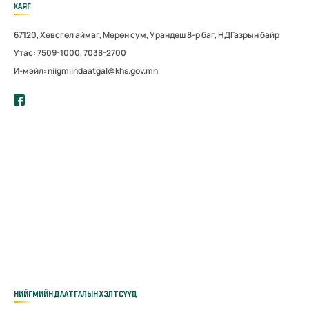
ХАЯГ
67120, Хөвсгөл аймаг, Мөрөн сум, Урандөш 8-р баг, НДГазрын байр
Утас: 7509-1000, 7038-2700
И-мэйл: niigmiindaatgal@khs.gov.mn
НИЙГМИЙН ДААТГАЛЫН ХЭЛТСҮҮД