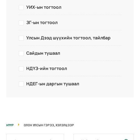
УИХ-ын тогтоол
ЗГ-ын тогтоол
Улсын Дээд шүүхийн тогтоол, тайлбар
Сайдын тушаал
НДҮЗ-ийн тогтоол
НДЕГ-ын даргын тушаал
НҮҮР
ОЛОН УЛСЫН ГЭРЭЭ, ХЭЛЭЛЦЭЭР