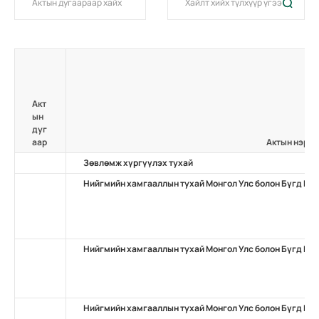
Акт
ын
дуг
аар
Актын нэр
Зөвлөмж хүргүүлэх тухай
Нийгмийн хамгааллын тухай Монгол Улс болон Бүгд На
Нийгмийн хамгааллын тухай Монгол Улс болон Бүгд На
Нийгмийн хамгааллын тухай Монгол Улс болон Бүгд На