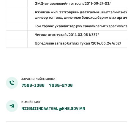
ЭМД-ын зөвлөлийн тогтоол /2011-09-27-03/
Ажилсан жил, тэтгэврийн даатгалын шимтгэлийг нөхөн 
шинээр тогтоох, шинэчлэн бодоход баримтлах аргачлал /
Том төрөөс ухаалаг төр рүү санаачлагыг хэрэгжүүлэх ту
Чиглэл өгөх тухай /2014.03.05 1/337/
Өргөдлийн загвар батлах тухай /2014.03.24 А/52/
ХЭРЭГЛЭГЧИЙН ЛАВЛАХ
7509-1000
7038-2700
И-МЭЙЛ ХАЯГ
NIIGMIINDAATGAL@KHS.GOV.MN