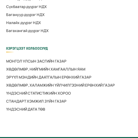
Сүхбаатар дүүрэг НДХ
Багануур дүүрэг НДХ
Налайх дүүрэг НДХ
Багахангай дүүрэг НДХ
ХЭРЭГЦЭЭТ ХОЛБООСУУД
МОНГОЛ УЛСЫН ЗАСГИЙН ГАЗАР
ХӨДӨЛМӨР, НИЙГМИЙН ХАМГААЛЛЫН ЯАМ
ЭРҮҮЛ МЭНДИЙН ДААТГАЛЫН ЕРӨНХИЙ ГАЗАР
ХӨДӨЛМӨР, ХАЛАМЖИЙН ҮЙЛЧИЛГЭЭНИЙ ЕРӨНХИЙ ГАЗАР
ҮНДЭСНИЙ СТАТИСТИКИЙН ХОРОО
СТАНДАРТ ХЭМЖИЛ ЗҮЙН ГАЗАР
ҮНДЭСНИЙ ДАТА ТӨВ