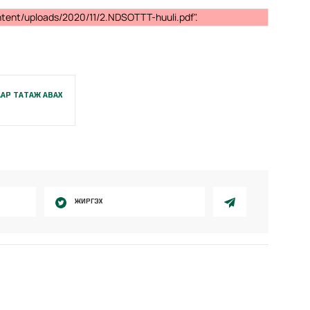
ntent/uploads/2020/11/2.NDSOTTT-huuli.pdf".
АР ТАТАЖ АВАХ
ЖИРГЭХ