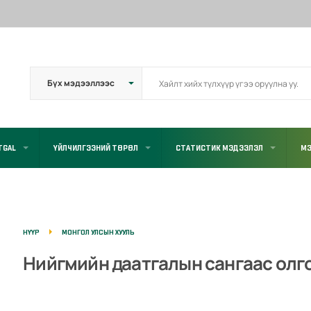
TGAL
ҮЙЛЧИЛГЭЭНИЙ ТӨРӨЛ
СТАТИСТИК МЭДЭЭЛЭЛ
МЭ
НҮҮР
МОНГОЛ УЛСЫН ХУУЛЬ
Нийгмийн даатгалын сангаас олго