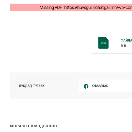
Missing PDF "https://huvsgul.ndaatgal.mn/wp-co
ФАЙЛА
0 B
ХУВААЛЦАХ
БУСДАД ТҮГЭЭХ
ХОЛБООТОЙ МЭДЭЭЛЭЛ