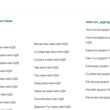
ААТГАЛЫН
Нийслэл, дүүргү
Чингэлтэй дүүр
Сонгинхайрхан 
НДХ
Өмнөговь аймгийн НДХ
ймгийн НДХ
Баянгол дүүрэг 
Сүхбаатар аймгийн НДХ
 аймгийн НДХ
Хан-Уул дүүрэг 
Сэлэнгэ аймгийн НДХ
 аймгийн НДХ
Баянзүрх дүүрэг
Төв аймгийн НДХ
гийн НДХ
Сүхбаатар дүүр
Увс аймгийн НДХ
 аймгийн НДХ
Багануур дүүрэг
Ховд аймгийн НДХ
аймгийн НДХ
Налайх дүүрэг 
Хөвсгөл аймгийн НДХ
гийн НДХ
Багахангай дүүр
Хэнтий аймгийн НДХ
ймгийн НДХ
Дархан-Уул аймгийн НДХ