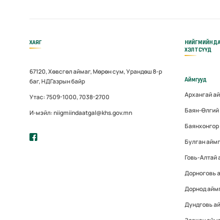
ХАЯГ
НИЙГМИЙН Д
ХЭЛТСҮҮД
67120, Хөвсгөл аймаг, Мөрөн сум, Урандөш 8-р
Аймгууд
баг, НДГазрын байр
Архангай а
Утас: 7509-1000, 7038-2700
Баян-Өлгий
И-мэйл: niigmiindaatgal@khs.gov.mn
Баянхонгор
Булган айм
Говь-Алтай
Дорноговь 
Дорнод айм
Дундговь а