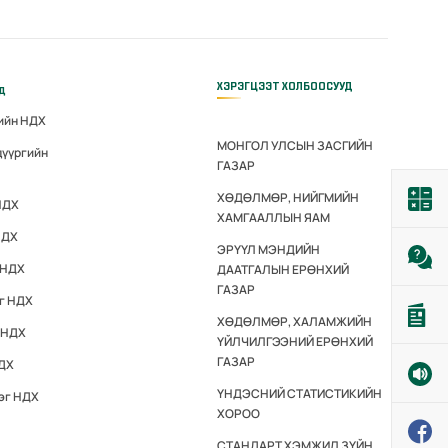
ХЭРЭГЦЭЭТ ХОЛБООСУУД
үд
гийн НДХ
МОНГОЛ УЛСЫН ЗАСГИЙН
дүүргийн
ГАЗАР
ХӨДӨЛМӨР, НИЙГМИЙН
НДХ
ХАМГААЛЛЫН ЯАМ
НДХ
ЭРҮҮЛ МЭНДИЙН
 НДХ
ДААТГАЛЫН ЕРӨНХИЙ
ГАЗАР
эг НДХ
ХӨДӨЛМӨР, ХАЛАМЖИЙН
 НДХ
ҮЙЛЧИЛГЭЭНИЙ ЕРӨНХИЙ
ГАЗАР
НДХ
ҮНДЭСНИЙ СТАТИСТИКИЙН
эг НДХ
ХОРОО
СТАНДАРТ ХЭМЖИЛ ЗҮЙН