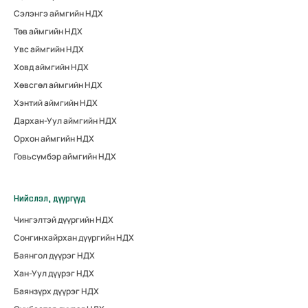
Сэлэнгэ аймгийн НДХ
Төв аймгийн НДХ
Увс аймгийн НДХ
Ховд аймгийн НДХ
Хөвсгөл аймгийн НДХ
Хэнтий аймгийн НДХ
Дархан-Уул аймгийн НДХ
Орхон аймгийн НДХ
Говьсүмбэр аймгийн НДХ
Нийслэл, дүүргүүд
Чингэлтэй дүүргийн НДХ
Сонгинхайрхан дүүргийн НДХ
Баянгол дүүрэг НДХ
Хан-Уул дүүрэг НДХ
Баянзүрх дүүрэг НДХ