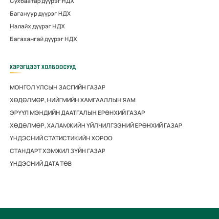
Сүхбаатар дүүрэг НДХ
Багануур дүүрэг НДХ
Налайх дүүрэг НДХ
Багахангай дүүрэг НДХ
ХЭРЭГЦЭЭТ ХОЛБООСУУД
МОНГОЛ УЛСЫН ЗАСГИЙН ГАЗАР
ХӨДӨЛМӨР, НИЙГМИЙН ХАМГААЛЛЫН ЯАМ
ЭРҮҮЛ МЭНДИЙН ДААТГАЛЫН ЕРӨНХИЙ ГАЗАР
ХӨДӨЛМӨР, ХАЛАМЖИЙН ҮЙЛЧИЛГЭЭНИЙ ЕРӨНХИЙ ГАЗАР
ҮНДЭСНИЙ СТАТИСТИКИЙН ХОРОО
СТАНДАРТ ХЭМЖИЛ ЗҮЙН ГАЗАР
ҮНДЭСНИЙ ДАТА ТӨВ