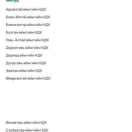
Аймгууд
Архангай аймгийн НДХ
Баян-Өлгий аймгийн НДХ
Баянхонгор аймгийн НДХ
Булган аймгийн НДХ
Говь-Алтай аймгийн НДХ
Дорноговь аймгийн НДХ
Дорнод аймгийн НДХ
Дундговь аймгийн НДХ
Завхан аймгийн НДХ
Өвөрхангай аймгийн НДХ
Өмнөговь аймгийн НДХ
Сүхбаатар аймгийн НДХ