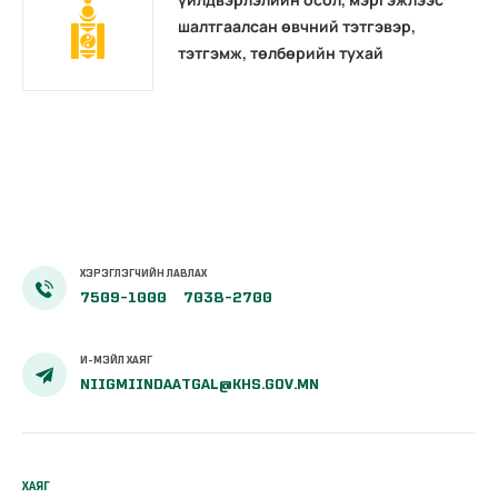
шалтгаалсан өвчний тэтгэвэр,
тэтгэмж, төлбөрийн тухай
ХЭРЭГЛЭГЧИЙН ЛАВЛАХ
7509-1000
7038-2700
И-МЭЙЛ ХАЯГ
NIIGMIINDAATGAL@KHS.GOV.MN
ХАЯГ