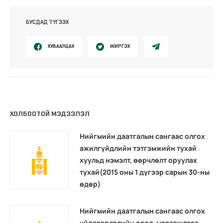
БУСДАД ТҮГЭЭХ
ХУВААЛЦАХ
ЖИРГЭХ
ХОЛБООТОЙ МЭДЭЭЛЭЛ
Нийгмийн даатгалын сангаас олгох
ажилгүйдлийн тэтгэмжийн тухай
хуульд нэмэлт, өөрчлөлт оруулах
тухай(2015 оны 1 дүгээр сарын 30-ны
өдөр)
Нийгмийн даатгалын сангаас олгох
үйлдвэрлэлийн осол, мэргэжлээс