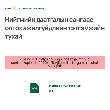
НҮҮР
МОНГОЛ УЛСЫН ХУУЛЬ
Нийгмийн даатгалын сангаас
олгох ажилгүйдлийн тэтгэмжийн
тухай
Missing PDF "https://huvsgul.ndaatgal.mn/wp-
content/uploads/2020/11/6.Ajilguidliin-tetgemjiin-tuhai-
huuli.pdf".
ФАЙЛААР ТАТАЖ АВАХ
0 B