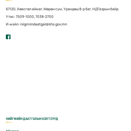
67120, Хөвсгөл аймаг, Мөрөн сум, Урандөш 8-р баг, НДГазрын байр
Утас: 7509-1000, 7038-2700
И-мэйл: niigmiindaatgal@khs.gov.mn
НИЙГМИЙН ДААТГАЛЫН ХЭЛТСҮҮД