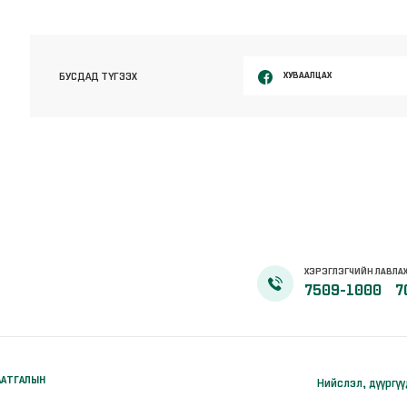
ХУВААЛЦАХ
БУСДАД ТҮГЭЭХ
ХЭРЭГЛЭГЧИЙН ЛАВЛА
7509-1000
7
ААТГАЛЫН
Нийслэл, дүүргү