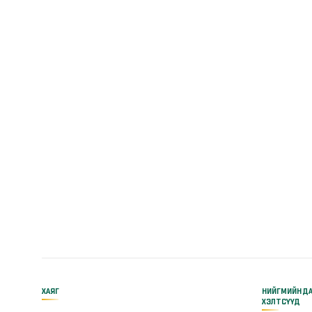
ХАЯГ
НИЙГМИЙН Д
ХЭЛТСҮҮД