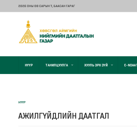
2026 ОНЫ 08 САРЫН 7
, БААСАН ГАРАГ
НҮҮР
ТАНИЛЦУУЛГА
ХУУЛЬ ЭРХ ЗҮЙ
E-NDAA
НҮҮР
АЖИЛГҮЙДЛИЙН ДААТГАЛ