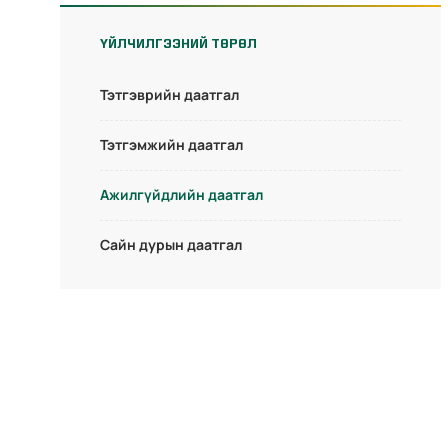
ҮЙЛЧИЛГЭЭНИЙ ТӨРӨЛ
Тэтгэврийн даатгал
Тэтгэмжийн даатгал
Ажилгүйдлийн даатгал
Сайн дурын даатгал