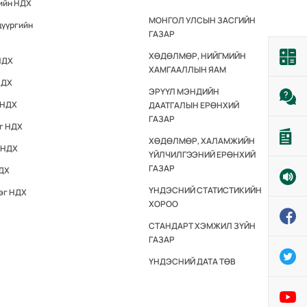
гийн НДХ
МОНГОЛ УЛСЫН ЗАСГИЙН
дүүргийн
ГАЗАР
ХӨДӨЛМӨР, НИЙГМИЙН
НДХ
ХАМГААЛЛЫН ЯАМ
НДХ
ЭРҮҮЛ МЭНДИЙН
 НДХ
ДААТГАЛЫН ЕРӨНХИЙ
ГАЗАР
эг НДХ
ХӨДӨЛМӨР, ХАЛАМЖИЙН
 НДХ
ҮЙЛЧИЛГЭЭНИЙ ЕРӨНХИЙ
ГАЗАР
НДХ
ҮНДЭСНИЙ СТАТИСТИКИЙН
эг НДХ
ХОРОО
СТАНДАРТ ХЭМЖИЛ ЗҮЙН
ГАЗАР
ҮНДЭСНИЙ ДАТА ТӨВ