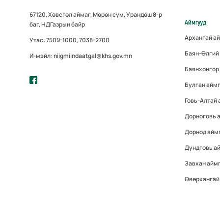
67120, Хөвсгөл аймаг, Мөрөн сум, Урандөш 8-р
Аймгууд
баг, НДГазрын байр
Архангай а
Утас: 7509-1000, 7038-2700
Баян-Өлгий
И-мэйл: niigmiindaatgal@khs.gov.mn
Баянхонгор
Булган айм
Говь-Алтай
Дорноговь 
Дорнод айм
Дундговь а
Завхан айм
Өвөрхангай