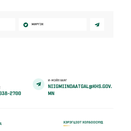
ЖИРГЭХ
И-МЭЙЛ ХАЯГ
NIIGMIINDAATGAL@KHS.GOV.
Х
038-2700
MN
ХЭРЭГЦЭЭТ ХОЛБООСУУД
үд