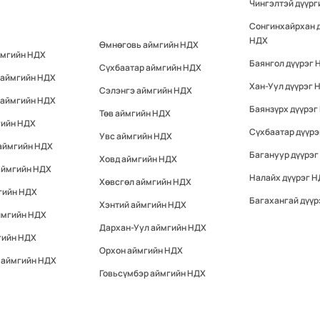
Чингэлтэй дүүр
Сонгинхайрхан 
НДХ
Өмнөговь аймгийн НДХ
ймгийн НДХ
Баянгол дүүрэг 
Сүхбаатар аймгийн НДХ
 аймгийн НДХ
Хан-Уул дүүрэг 
Сэлэнгэ аймгийн НДХ
 аймгийн НДХ
Баянзүрх дүүрэг
Төв аймгийн НДХ
гийн НДХ
Сүхбаатар дүүр
Увс аймгийн НДХ
 аймгийн НДХ
Багануур дүүрэг
Ховд аймгийн НДХ
аймгийн НДХ
Налайх дүүрэг 
Хөвсгөл аймгийн НДХ
гийн НДХ
Багахангай дүүр
Хэнтий аймгийн НДХ
ймгийн НДХ
Дархан-Уул аймгийн НДХ
гийн НДХ
Орхон аймгийн НДХ
 аймгийн НДХ
Говьсүмбэр аймгийн НДХ