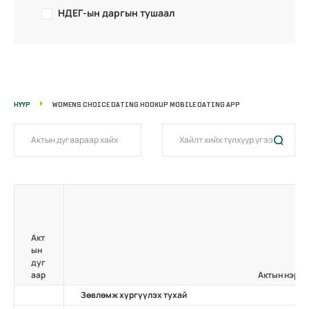
НДЕГ-ын даргын тушаал
НҮҮР
WOMENS CHOICE DATING HOOKUP MOBILE DATING APP
Акт
ын
дуг
аар
Актын нэр
Зөвлөмж хүргүүлэх тухай