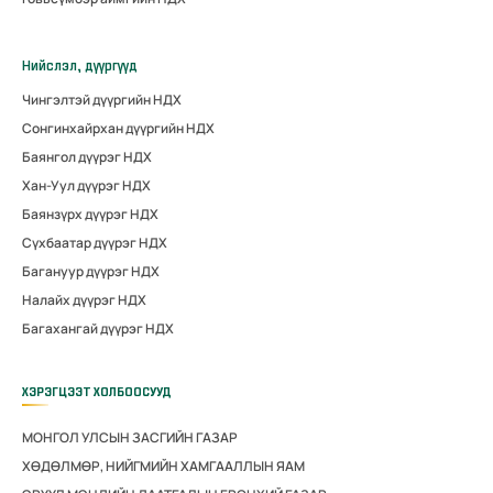
Нийслэл, дүүргүүд
Чингэлтэй дүүргийн НДХ
Сонгинхайрхан дүүргийн НДХ
Баянгол дүүрэг НДХ
Хан-Уул дүүрэг НДХ
Баянзүрх дүүрэг НДХ
Сүхбаатар дүүрэг НДХ
Багануур дүүрэг НДХ
Налайх дүүрэг НДХ
Багахангай дүүрэг НДХ
ХЭРЭГЦЭЭТ ХОЛБООСУУД
МОНГОЛ УЛСЫН ЗАСГИЙН ГАЗАР
ХӨДӨЛМӨР, НИЙГМИЙН ХАМГААЛЛЫН ЯАМ