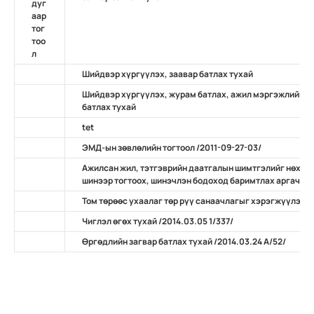
дуг
аар
тог
тоо
л
Шийдвэр хүргүүлэх, заавар батлах тухай
Шийдвэр хүргүүлэх, журам батлах, ажил мэргэжлийн ж
батлах тухай
tet
ЭМД-ын зөвлөлийн тогтоол /2011-09-27-03/
Ажилсан жил, тэтгэврийн даатгалын шимтгэлийг нөхөн 
шинээр тогтоох, шинэчлэн бодоход баримтлах аргачлал /
Том төрөөс ухаалаг төр рүү санаачлагыг хэрэгжүүлэх ту
Чиглэл өгөх тухай /2014.03.05 1/337/
Өргөдлийн загвар батлах тухай /2014.03.24 А/52/