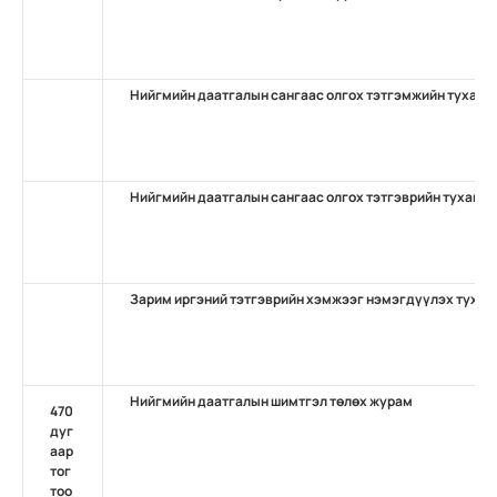
Нийгмийн даатгалын сангаас олгох тэтгэмжийн тухай
Нийгмийн даатгалын сангаас олгох тэтгэврийн тухай
Зарим иргэний тэтгэврийн хэмжээг нэмэгдүүлэх тухай
Нийгмийн даатгалын шимтгэл төлөх журам
470
дуг
аар
тог
тоо