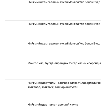
Нийгмийн хамгааллын тухай Монгол Улс болон Бүгд На
Нийгмийн хамгааллын тухай Монгол Улс болон Бүгд На
Нийгмийн хамгааллын тухай Монгол Улс болон Бүгд На
Монгол Улс, Бүгд Найрамдах Унгар Улсын хоорондын н
Нийгмийн даатгалын сангаас олгох үйлдвэрлэлийн осо
тэтгэвэр, тэтгэмж, төлбөрийн тухай
Нийгмийн даатгалын ерөнхий хууль