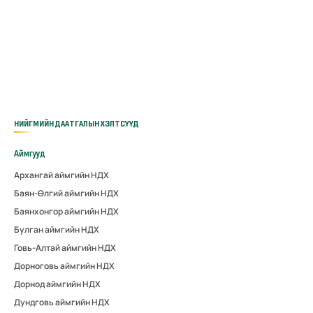
НИЙГМИЙН ДААТГАЛЫН ХЭЛТСҮҮД
Аймгууд
Архангай аймгийн НДХ
Баян-Өлгий аймгийн НДХ
Баянхонгор аймгийн НДХ
Булган аймгийн НДХ
Говь-Алтай аймгийн НДХ
Дорноговь аймгийн НДХ
Дорнод аймгийн НДХ
Дундговь аймгийн НДХ