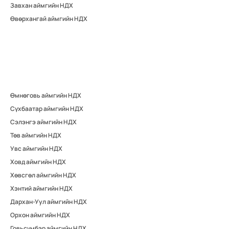
Завхан аймгийн НДХ
Өвөрхангай аймгийн НДХ
Өмнөговь аймгийн НДХ
Сүхбаатар аймгийн НДХ
Сэлэнгэ аймгийн НДХ
Төв аймгийн НДХ
Увс аймгийн НДХ
Ховд аймгийн НДХ
Хөвсгөл аймгийн НДХ
Хэнтий аймгийн НДХ
Дархан-Уул аймгийн НДХ
Орхон аймгийн НДХ
Говьсүмбэр аймгийн НДХ