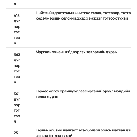
л
Нийгмийн даатгалын шимтгэл төлөх, тэтгэвэр, тэтгэмж
415
хөдөлмөрийн хөлсний дээд хэмжээг тогтоох тухай
дуг
аар
тог
тоо
л
Маргаан хянан шийдвэрлэх зөвлөлийн дүрэм
363
дуг
аар
тог
тоо
л
Төрөөс олгох урамшууллаас иргэний эрүүл мэндийн бо
361
төлөх журам
дүг
ээр
тог
тоо
л
Төрийн албаны шалгалт өгөх болзол болон шатлан дэвш
25
загвар батлах тухай