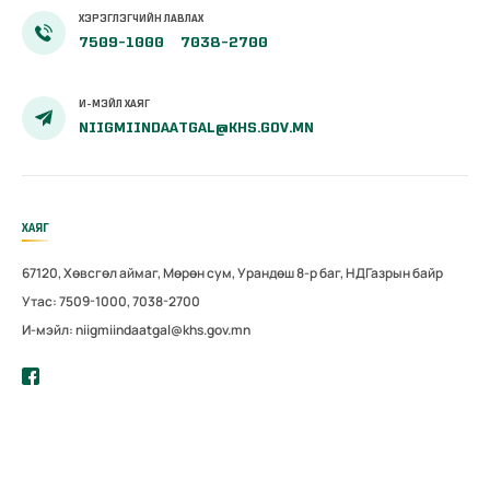
ХЭРЭГЛЭГЧИЙН ЛАВЛАХ
7509-1000
7038-2700
И-МЭЙЛ ХАЯГ
NIIGMIINDAATGAL@KHS.GOV.MN
ХАЯГ
67120, Хөвсгөл аймаг, Мөрөн сум, Урандөш 8-р баг, НДГазрын байр
Утас: 7509-1000, 7038-2700
И-мэйл: niigmiindaatgal@khs.gov.mn