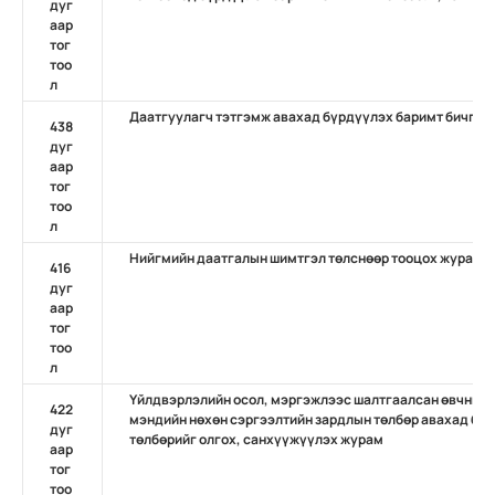
дуг
аар
тог
тоо
л
Даатгуулагч тэтгэмж авахад бүрдүүлэх баримт бичгийн
438
дуг
аар
тог
тоо
л
Нийгмийн даатгалын шимтгэл төлснөөр тооцох журам
416
дуг
аар
тог
тоо
л
Үйлдвэрлэлийн осол, мэргэжлээс шалтгаалсан өвчний 
422
мэндийн нөхөн сэргээлтийн зардлын төлбөр авахад бүр
дуг
төлбөрийг олгох, санхүүжүүлэх журам
аар
тог
тоо