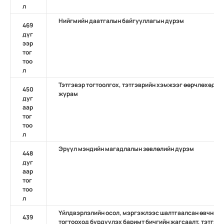
л
Нийгмийн даатгалын байгууллагын дүрэм
469
дүг
ээр
тог
тоо
л
Тэтгэвэр тогтоолгох, тэтгэврийн хэмжээг өөрчлөхөд бү
450
журам
дуг
аар
тог
тоо
л
Эрүүл мэндийн магадлалын зөвлөлийн дүрэм
448
дуг
аар
тог
тоо
л
Үйлдвэрлэлийн осол, мэргэжлээс шалтгаалсан өвчний д
439
тогтооход бүрдүүлэх баримт бичгийн жагсаалт, тэтгэвэ