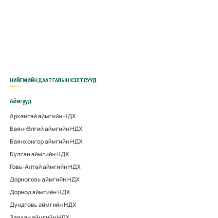
НИЙГМИЙН ДААТГАЛЫН ХЭЛТСҮҮД
Аймгууд
Архангай аймгийн НДХ
Баян-Өлгий аймгийн НДХ
Баянхонгор аймгийн НДХ
Булган аймгийн НДХ
Говь-Алтай аймгийн НДХ
Дорноговь аймгийн НДХ
Дорнод аймгийн НДХ
Дундговь аймгийн НДХ
Завхан аймгийн НДХ