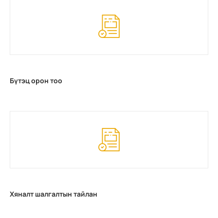
Бүтэц орон тоо
Хяналт шалгалтын тайлан