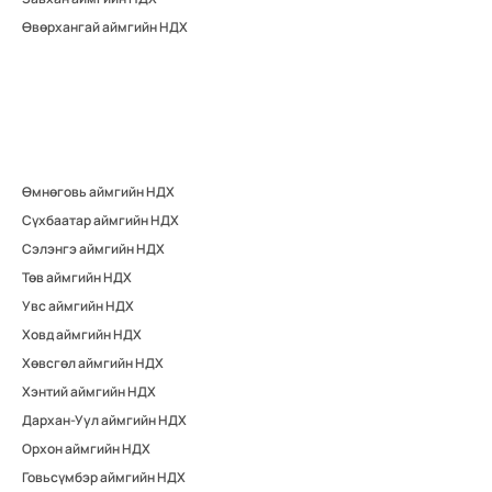
Өвөрхангай аймгийн НДХ
Өмнөговь аймгийн НДХ
Сүхбаатар аймгийн НДХ
Сэлэнгэ аймгийн НДХ
Төв аймгийн НДХ
Увс аймгийн НДХ
Ховд аймгийн НДХ
Хөвсгөл аймгийн НДХ
Хэнтий аймгийн НДХ
Дархан-Уул аймгийн НДХ
Орхон аймгийн НДХ
Говьсүмбэр аймгийн НДХ