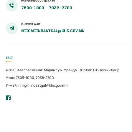
ХЭРЭГЛЭГЧИЙН ЛАВЛАХ
7509-1000
7038-2700
И-МЭЙЛ ХАЯГ
NIIGMIINDAATGAL@KHS.GOV.MN
ХАЯГ
67120, Хөвсгөл аймаг, Мөрөн сум, Урандөш 8-р баг, НДГазрын байр
Утас: 7509-1000, 7038-2700
И-мэйл: niigmiindaatgal@khs.gov.mn