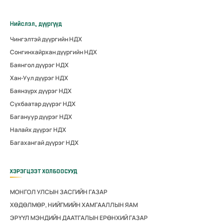
Нийслэл, дүүргүүд
Чингэлтэй дүүргийн НДХ
Сонгинхайрхан дүүргийн НДХ
Баянгол дүүрэг НДХ
Хан-Уул дүүрэг НДХ
Баянзүрх дүүрэг НДХ
Сүхбаатар дүүрэг НДХ
Багануур дүүрэг НДХ
Налайх дүүрэг НДХ
Багахангай дүүрэг НДХ
ХЭРЭГЦЭЭТ ХОЛБООСУУД
МОНГОЛ УЛСЫН ЗАСГИЙН ГАЗАР
ХӨДӨЛМӨР, НИЙГМИЙН ХАМГААЛЛЫН ЯАМ
ЭРҮҮЛ МЭНДИЙН ДААТГАЛЫН ЕРӨНХИЙ ГАЗАР