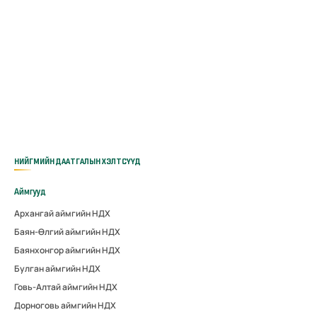
НИЙГМИЙН ДААТГАЛЫН ХЭЛТСҮҮД
Аймгууд
Архангай аймгийн НДХ
Баян-Өлгий аймгийн НДХ
Баянхонгор аймгийн НДХ
Булган аймгийн НДХ
Говь-Алтай аймгийн НДХ
Дорноговь аймгийн НДХ