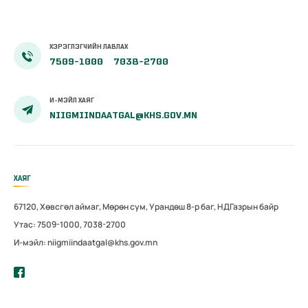
ХЭРЭГЛЭГЧИЙН ЛАВЛАХ
7509-1000
7038-2700
И-МЭЙЛ ХАЯГ
NIIGMIINDAATGAL@KHS.GOV.MN
ХАЯГ
67120, Хөвсгөл аймаг, Мөрөн сум, Урандөш 8-р баг, НДГазрын байр
Утас: 7509-1000, 7038-2700
И-мэйл: niigmiindaatgal@khs.gov.mn