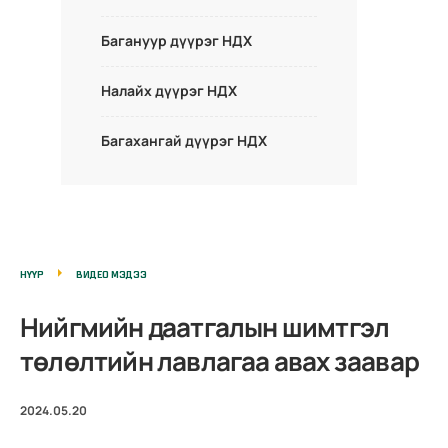
Багануур дүүрэг НДХ
Налайх дүүрэг НДХ
Багахангай дүүрэг НДХ
НҮҮР
ВИДЕО МЭДЭЭ
Нийгмийн даатгалын шимтгэл
төлөлтийн лавлагаа авах заавар
2024.05.20