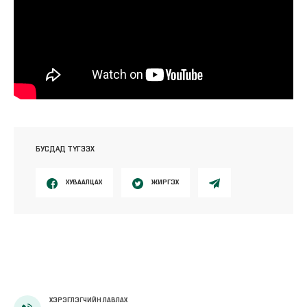
БУСДАД ТҮГЭЭХ
ХУВААЛЦАХ
ЖИРГЭХ
ХЭРЭГЛЭГЧИЙН ЛАВЛАХ