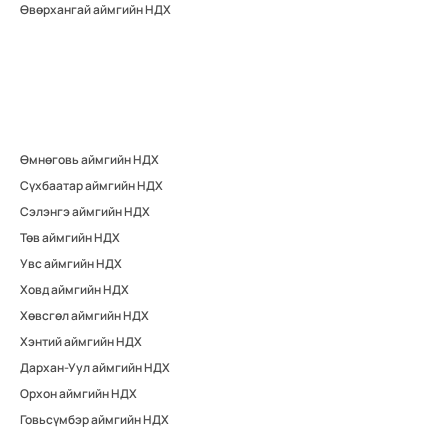
Өвөрхангай аймгийн НДХ
Өмнөговь аймгийн НДХ
Сүхбаатар аймгийн НДХ
Сэлэнгэ аймгийн НДХ
Төв аймгийн НДХ
Увс аймгийн НДХ
Ховд аймгийн НДХ
Хөвсгөл аймгийн НДХ
Хэнтий аймгийн НДХ
Дархан-Уул аймгийн НДХ
Орхон аймгийн НДХ
Говьсүмбэр аймгийн НДХ