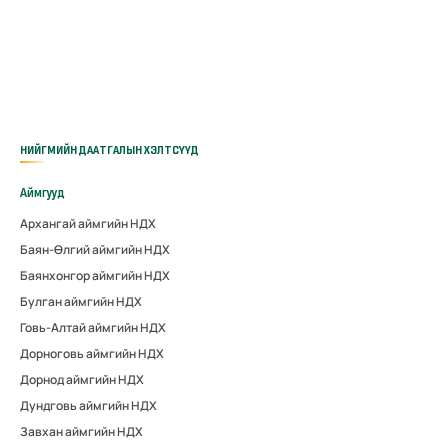
НИЙГМИЙН ДААТГАЛЫН ХЭЛТСҮҮД
Аймгууд
Архангай аймгийн НДХ
Баян-Өлгий аймгийн НДХ
Баянхонгор аймгийн НДХ
Булган аймгийн НДХ
Говь-Алтай аймгийн НДХ
Дорноговь аймгийн НДХ
Дорнод аймгийн НДХ
Дундговь аймгийн НДХ
Завхан аймгийн НДХ