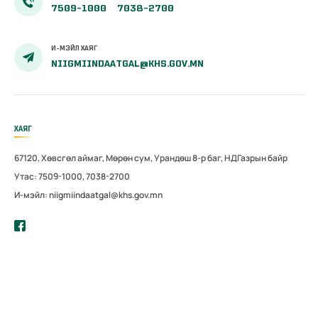
7509-1000
7038-2700
И-МЭЙЛ ХАЯГ
NIIGMIINDAATGAL@KHS.GOV.MN
ХАЯГ
67120, Хөвсгөл аймаг, Мөрөн сум, Урандөш 8-р баг, НДГазрын байр
Утас: 7509-1000, 7038-2700
И-мэйл: niigmiindaatgal@khs.gov.mn