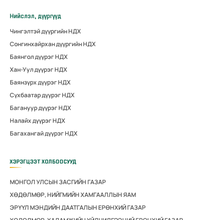
Нийслэл, дүүргүүд
Чингэлтэй дүүргийн НДХ
Сонгинхайрхан дүүргийн НДХ
Баянгол дүүрэг НДХ
Хан-Уул дүүрэг НДХ
Баянзүрх дүүрэг НДХ
Сүхбаатар дүүрэг НДХ
Багануур дүүрэг НДХ
Налайх дүүрэг НДХ
Багахангай дүүрэг НДХ
ХЭРЭГЦЭЭТ ХОЛБООСУУД
МОНГОЛ УЛСЫН ЗАСГИЙН ГАЗАР
ХӨДӨЛМӨР, НИЙГМИЙН ХАМГААЛЛЫН ЯАМ
ЭРҮҮЛ МЭНДИЙН ДААТГАЛЫН ЕРӨНХИЙ ГАЗАР