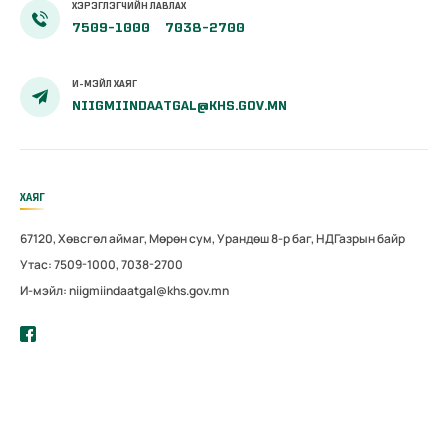
ХЭРЭГЛЭГЧИЙН ЛАВЛАХ
7509-1000
7038-2700
И-МЭЙЛ ХАЯГ
NIIGMIINDAATGAL@KHS.GOV.MN
ХАЯГ
67120, Хөвсгөл аймаг, Мөрөн сум, Урандөш 8-р баг, НДГазрын байр
Утас: 7509-1000, 7038-2700
И-мэйл: niigmiindaatgal@khs.gov.mn