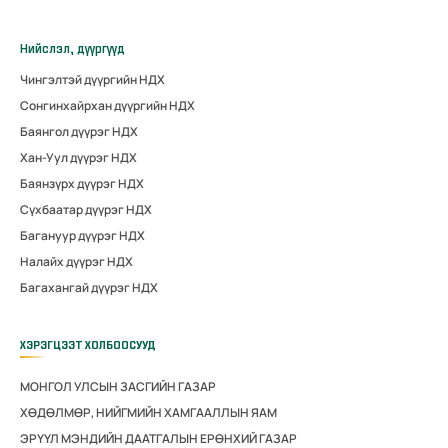
Нийслэл, дүүргүүд
Чингэлтэй дүүргийн НДХ
Сонгинхайрхан дүүргийн НДХ
Баянгол дүүрэг НДХ
Хан-Уул дүүрэг НДХ
Баянзүрх дүүрэг НДХ
Сүхбаатар дүүрэг НДХ
Багануур дүүрэг НДХ
Налайх дүүрэг НДХ
Багахангай дүүрэг НДХ
ХЭРЭГЦЭЭТ ХОЛБООСУУД
МОНГОЛ УЛСЫН ЗАСГИЙН ГАЗАР
ХӨДӨЛМӨР, НИЙГМИЙН ХАМГААЛЛЫН ЯАМ
ЭРҮҮЛ МЭНДИЙН ДААТГАЛЫН ЕРӨНХИЙ ГАЗАР