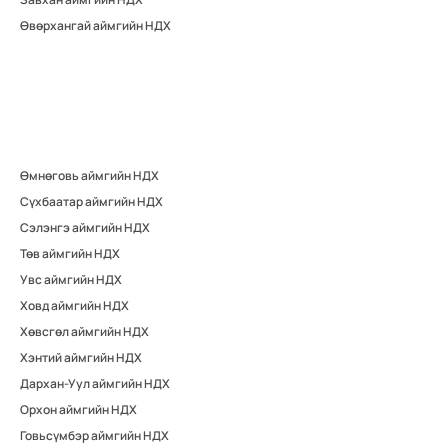
Өвөрхангай аймгийн НДХ
Өмнөговь аймгийн НДХ
Сүхбаатар аймгийн НДХ
Сэлэнгэ аймгийн НДХ
Төв аймгийн НДХ
Увс аймгийн НДХ
Ховд аймгийн НДХ
Хөвсгөл аймгийн НДХ
Хэнтий аймгийн НДХ
Дархан-Уул аймгийн НДХ
Орхон аймгийн НДХ
Говьсүмбэр аймгийн НДХ