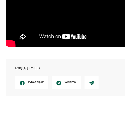
БУСДАД ТҮГЭЭХ
ХУВААЛЦАХ
ЖИРГЭХ