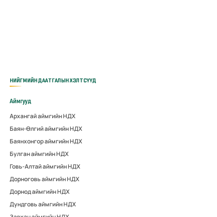
НИЙГМИЙН ДААТГАЛЫН ХЭЛТСҮҮД
Аймгууд
Архангай аймгийн НДХ
Баян-Өлгий аймгийн НДХ
Баянхонгор аймгийн НДХ
Булган аймгийн НДХ
Говь-Алтай аймгийн НДХ
Дорноговь аймгийн НДХ
Дорнод аймгийн НДХ
Дундговь аймгийн НДХ
Завхан аймгийн НДХ