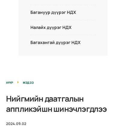
Багануур дүүрэг НДХ
Налайх дүүрэг НДХ
Багахангай дүүрэг НДХ
НҮҮР
МЭДЭЭ
Нийгмийн даатгалын
аппликэйшн шинэчлэгдлээ
2024.09.02