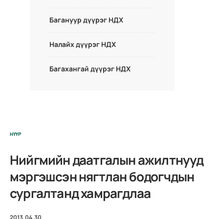
Багануур дүүрэг НДХ
Налайх дүүрэг НДХ
Багахангай дүүрэг НДХ
НҮҮР
Нийгмийн даатгалын ажилтнууд
мэргэшсэн нягтлан бодогчдын
сургалтанд хамрагдлаа
2013.04.30