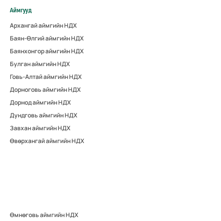
Аймгууд
Архангай аймгийн НДХ
Баян-Өлгий аймгийн НДХ
Баянхонгор аймгийн НДХ
Булган аймгийн НДХ
Говь-Алтай аймгийн НДХ
Дорноговь аймгийн НДХ
Дорнод аймгийн НДХ
Дундговь аймгийн НДХ
Завхан аймгийн НДХ
Өвөрхангай аймгийн НДХ
Өмнөговь аймгийн НДХ