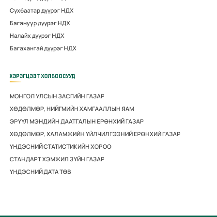
Сүхбаатар дүүрэг НДХ
Багануур дүүрэг НДХ
Налайх дүүрэг НДХ
Багахангай дүүрэг НДХ
ХЭРЭГЦЭЭТ ХОЛБООСУУД
МОНГОЛ УЛСЫН ЗАСГИЙН ГАЗАР
ХӨДӨЛМӨР, НИЙГМИЙН ХАМГААЛЛЫН ЯАМ
ЭРҮҮЛ МЭНДИЙН ДААТГАЛЫН ЕРӨНХИЙ ГАЗАР
ХӨДӨЛМӨР, ХАЛАМЖИЙН ҮЙЛЧИЛГЭЭНИЙ ЕРӨНХИЙ ГАЗАР
ҮНДЭСНИЙ СТАТИСТИКИЙН ХОРОО
СТАНДАРТ ХЭМЖИЛ ЗҮЙН ГАЗАР
ҮНДЭСНИЙ ДАТА ТӨВ