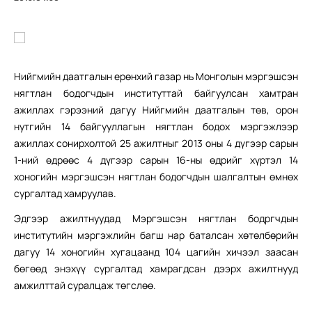
Нийгмийн даатгалын ерөнхий газар нь Монголын мэргэшсэн
нягтлан бодогчдын институттай байгуулсан хамтран
ажиллах гэрээний дагуу Нийгмийн даатгалын төв, орон
нутгийн 14 байгууллагын нягтлан бодох мэргэжлээр
ажиллах сонирхолтой 25 ажилтныг 2013 оны 4 дүгээр сарын
1-ний өдрөөс 4 дүгээр сарын 16-ны өдрийг хүртэл 14
хоногийн мэргэшсэн нягтлан бодогчдын шалгалтын өмнөх
сургалтад хамруулав.
Эдгээр ажилтнуудад Мэргэшсэн нягтлан бодргчдын
институтийн мэргэжлийн багш нар баталсан хөтөлбөрийн
дагуу 14 хоногийн хугацаанд 104 цагийн хичээл заасан
бөгөөд энэхүү сургалтад хамрагдсан дээрх ажилтнууд
амжилттай суралцаж төгслөө.