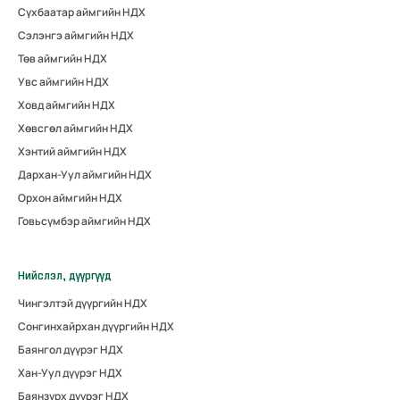
Сүхбаатар аймгийн НДХ
Сэлэнгэ аймгийн НДХ
Төв аймгийн НДХ
Увс аймгийн НДХ
Ховд аймгийн НДХ
Хөвсгөл аймгийн НДХ
Хэнтий аймгийн НДХ
Дархан-Уул аймгийн НДХ
Орхон аймгийн НДХ
Говьсүмбэр аймгийн НДХ
Нийслэл, дүүргүүд
Чингэлтэй дүүргийн НДХ
Сонгинхайрхан дүүргийн НДХ
Баянгол дүүрэг НДХ
Хан-Уул дүүрэг НДХ
Баянзүрх дүүрэг НДХ