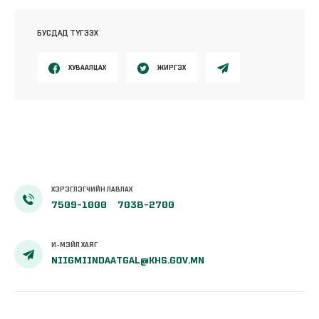
БУСДАД ТҮГЭЭХ
ХУВААЛЦАХ
ЖИРГЭХ
ХЭРЭГЛЭГЧИЙН ЛАВЛАХ
7509-1000
7038-2700
И-МЭЙЛ ХАЯГ
NIIGMIINDAATGAL@KHS.GOV.MN