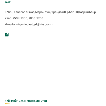
ХАЯГ
67120, Хөвсгөл аймаг, Мөрөн сум, Урандөш 8-р баг, НДГазрын байр
Утас: 7509-1000, 7038-2700
И-мэйл: niigmiindaatgal@khs.gov.mn
НИЙГМИЙН ДААТГАЛЫН ХЭЛТСҮҮД