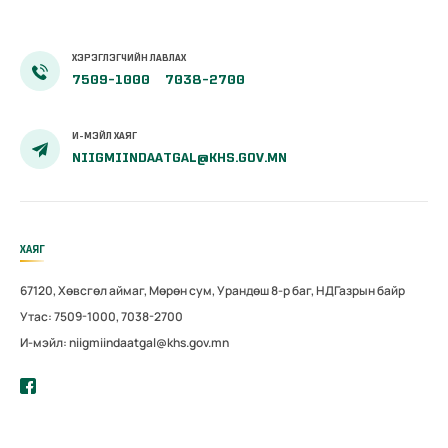
ХЭРЭГЛЭГЧИЙН ЛАВЛАХ
7509-1000
7038-2700
И-МЭЙЛ ХАЯГ
NIIGMIINDAATGAL@KHS.GOV.MN
ХАЯГ
67120, Хөвсгөл аймаг, Мөрөн сум, Урандөш 8-р баг, НДГазрын байр
Утас: 7509-1000, 7038-2700
И-мэйл: niigmiindaatgal@khs.gov.mn