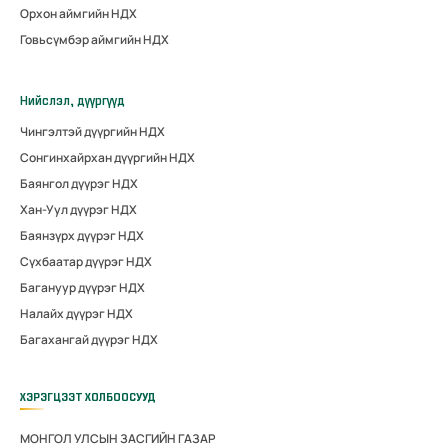
Орхон аймгийн НДХ
Говьсүмбэр аймгийн НДХ
Нийслэл, дүүргүүд
Чингэлтэй дүүргийн НДХ
Сонгинхайрхан дүүргийн НДХ
Баянгол дүүрэг НДХ
Хан-Уул дүүрэг НДХ
Баянзүрх дүүрэг НДХ
Сүхбаатар дүүрэг НДХ
Багануур дүүрэг НДХ
Налайх дүүрэг НДХ
Багахангай дүүрэг НДХ
ХЭРЭГЦЭЭТ ХОЛБООСУУД
МОНГОЛ УЛСЫН ЗАСГИЙН ГАЗАР