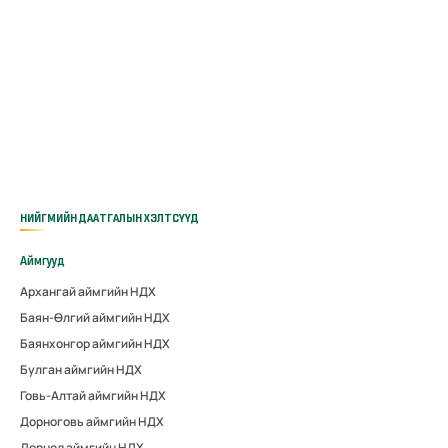
НИЙГМИЙН ДААТГАЛЫН ХЭЛТСҮҮД
Аймгууд
Архангай аймгийн НДХ
Баян-Өлгий аймгийн НДХ
Баянхонгор аймгийн НДХ
Булган аймгийн НДХ
Говь-Алтай аймгийн НДХ
Дорноговь аймгийн НДХ
Дорнод аймгийн НДХ