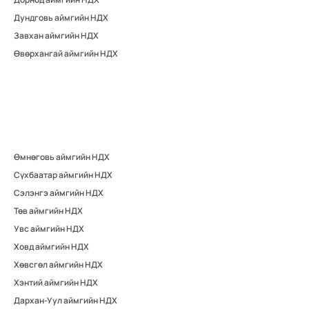
Дундговь аймгийн НДХ
Завхан аймгийн НДХ
Өвөрхангай аймгийн НДХ
Өмнөговь аймгийн НДХ
Сүхбаатар аймгийн НДХ
Сэлэнгэ аймгийн НДХ
Төв аймгийн НДХ
Увс аймгийн НДХ
Ховд аймгийн НДХ
Хөвсгөл аймгийн НДХ
Хэнтий аймгийн НДХ
Дархан-Уул аймгийн НДХ