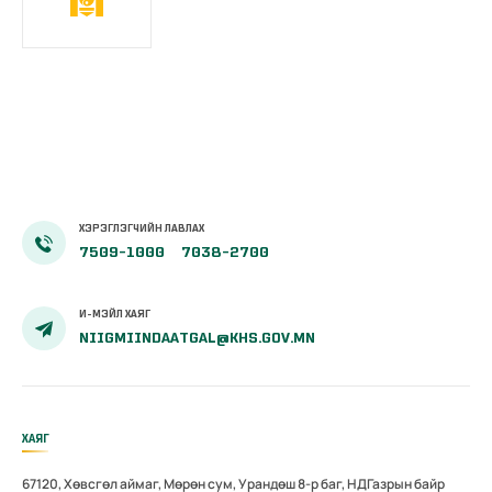
ХЭРЭГЛЭГЧИЙН ЛАВЛАХ
7509-1000
7038-2700
И-МЭЙЛ ХАЯГ
NIIGMIINDAATGAL@KHS.GOV.MN
ХАЯГ
67120, Хөвсгөл аймаг, Мөрөн сум, Урандөш 8-р баг, НДГазрын байр