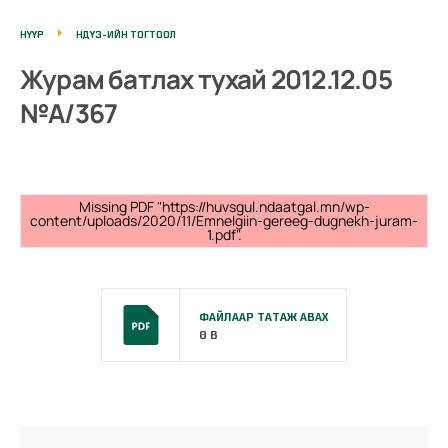
НҮҮР
НДҮЗ-ИЙН ТОГТООЛ
Журам батлах тухай 2012.12.05
№А/367
Missing PDF "https://huvsgul.ndaatgal.mn/wp-
content/uploads/2020/11/Emnelgiin-gereeg-dugnekh-juram-
1.pdf".
ФАЙЛААР ТАТАЖ АВАХ
0 B