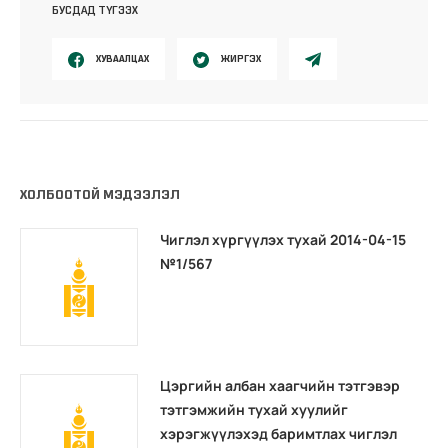
БУСДАД ТҮГЭЭХ
ХУВААЛЦАХ
ЖИРГЭХ
ХОЛБООТОЙ МЭДЭЭЛЭЛ
Чиглэл хүргүүлэх тухай 2014-04-15
№1/567
Цэргийн албан хаагчийн тэтгэвэр
тэтгэмжийн тухай хуулийг
хэрэгжүүлэхэд баримтлах чиглэл