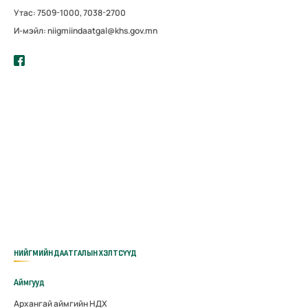
Утас: 7509-1000, 7038-2700
И-мэйл: niigmiindaatgal@khs.gov.mn
НИЙГМИЙН ДААТГАЛЫН ХЭЛТСҮҮД
Аймгууд
Архангай аймгийн НДХ