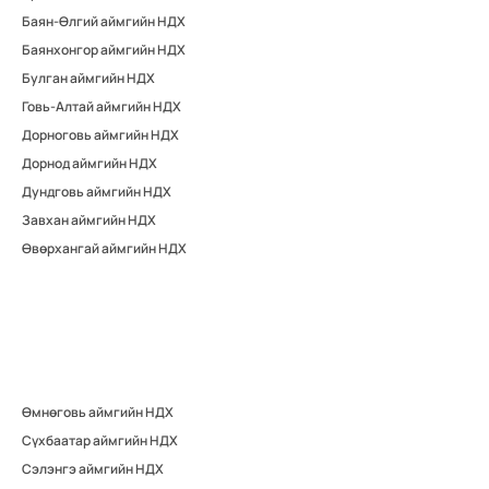
Баян-Өлгий аймгийн НДХ
Баянхонгор аймгийн НДХ
Булган аймгийн НДХ
Говь-Алтай аймгийн НДХ
Дорноговь аймгийн НДХ
Дорнод аймгийн НДХ
Дундговь аймгийн НДХ
Завхан аймгийн НДХ
Өвөрхангай аймгийн НДХ
Өмнөговь аймгийн НДХ
Сүхбаатар аймгийн НДХ
Сэлэнгэ аймгийн НДХ