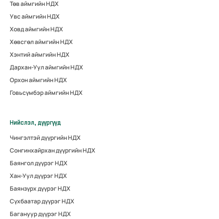
Төв аймгийн НДХ
Увс аймгийн НДХ
Ховд аймгийн НДХ
Хөвсгөл аймгийн НДХ
Хэнтий аймгийн НДХ
Дархан-Уул аймгийн НДХ
Орхон аймгийн НДХ
Говьсүмбэр аймгийн НДХ
Нийслэл, дүүргүүд
Чингэлтэй дүүргийн НДХ
Сонгинхайрхан дүүргийн НДХ
Баянгол дүүрэг НДХ
Хан-Уул дүүрэг НДХ
Баянзүрх дүүрэг НДХ
Сүхбаатар дүүрэг НДХ
Багануур дүүрэг НДХ