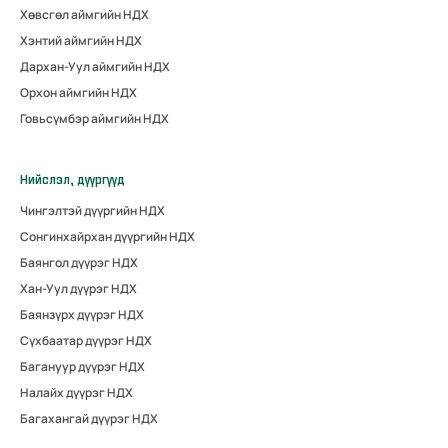
Хөвсгөл аймгийн НДХ
Хэнтий аймгийн НДХ
Дархан-Уул аймгийн НДХ
Орхон аймгийн НДХ
Говьсүмбэр аймгийн НДХ
Нийслэл, дүүргүүд
Чингэлтэй дүүргийн НДХ
Сонгинхайрхан дүүргийн НДХ
Баянгол дүүрэг НДХ
Хан-Уул дүүрэг НДХ
Баянзүрх дүүрэг НДХ
Сүхбаатар дүүрэг НДХ
Багануур дүүрэг НДХ
Налайх дүүрэг НДХ
Багахангай дүүрэг НДХ