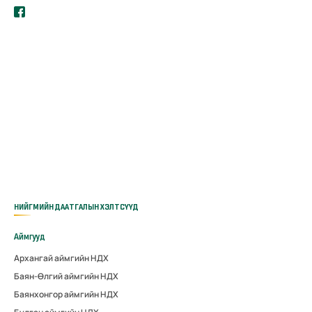
НИЙГМИЙН ДААТГАЛЫН ХЭЛТСҮҮД
Аймгууд
Архангай аймгийн НДХ
Баян-Өлгий аймгийн НДХ
Баянхонгор аймгийн НДХ