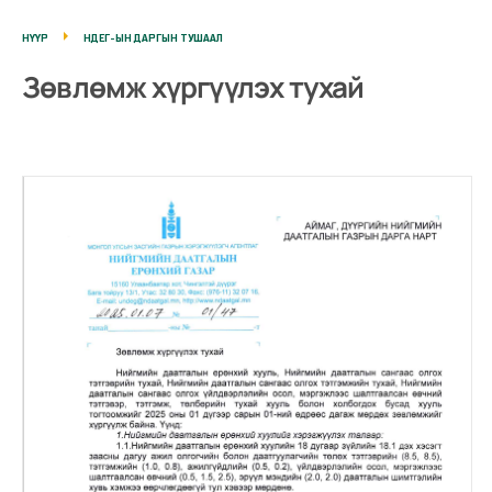
НҮҮР
НДЕГ-ЫН ДАРГЫН ТУШААЛ
Зөвлөмж хүргүүлэх тухай