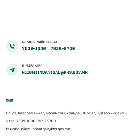
ХЭРЭГЛЭГЧИЙН ЛАВЛАХ
7509-1000
7038-2700
И-МЭЙЛ ХАЯГ
NIIGMIINDAATGAL@KHS.GOV.MN
ХАЯГ
67120, Хөвсгөл аймаг, Мөрөн сум, Урандөш 8-р баг, НДГазрын байр
Утас: 7509-1000, 7038-2700
И-мэйл: niigmiindaatgal@khs.gov.mn