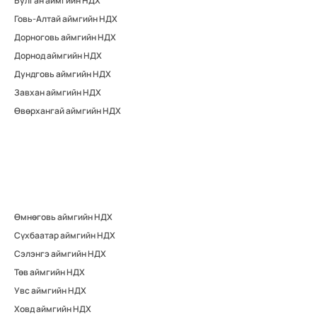
Булган аймгийн НДХ
Говь-Алтай аймгийн НДХ
Дорноговь аймгийн НДХ
Дорнод аймгийн НДХ
Дундговь аймгийн НДХ
Завхан аймгийн НДХ
Өвөрхангай аймгийн НДХ
Өмнөговь аймгийн НДХ
Сүхбаатар аймгийн НДХ
Сэлэнгэ аймгийн НДХ
Төв аймгийн НДХ
Увс аймгийн НДХ
Ховд аймгийн НДХ