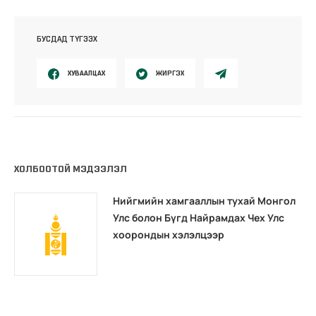
БУСДАД ТҮГЭЭХ
ХУВААЛЦАХ
ЖИРГЭХ
ХОЛБООТОЙ МЭДЭЭЛЭЛ
Нийгмийн хамгааллын тухай Монгол
Улс болон Бүгд Найрамдах Чех Улс
хоорондын хэлэлцээр